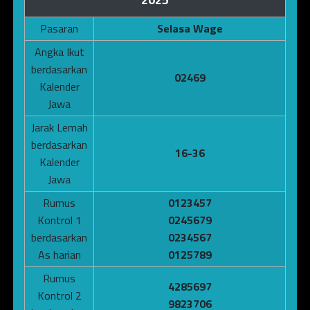
Pasaran
Selasa Wage
Angka Ikut
berdasarkan
02469
Kalender
Jawa
Jarak Lemah
berdasarkan
16-36
Kalender
Jawa
Rumus
0123457
Kontrol 1
0245679
berdasarkan
0234567
As harian
0125789
Rumus
4285697
Kontrol 2
9823706