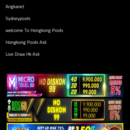
Angkanet
Sydneypools
welcome To Hongkong Pools
Hongkong Pools Asli
Live Draw Hk Asli