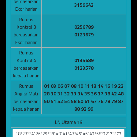
berdasarkan
3159642
Ekor harian
Rumus
Kontrol 3
0256789
berdasarkan
0123679
Ekor harian
Rumus
Kontrol 4
0135689
berdasarkan
0123578
kepala harian
Rumus
01 03 06 07 08 10 11 13 14 16 19 22
Angka Mati
28 30 31 32 33 34 35 36 37 38 42 48
berdasarkan
50 51 52 54 58 60 61 67 76 78 79 87
kepala harian
88 92 99
LN Utama 19