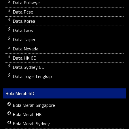
Data Bullseye
Data Pcso
Data Korea
Data Laos
Data Taipei
Data Nevada
Data HK 6D
Data Sydney 6D
Data Togel Lengkap
Bola Merah 6D
Bola Merah Singapore
Bola Merah HK
Bola Merah Sydney