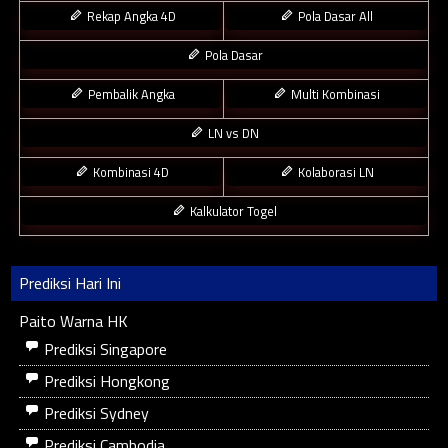
Rekap Angka 4D
Pola Dasar All
Pola Dasar
Pembalik Angka
Multi Kombinasi
LN vs DN
Kombinasi 4D
Kolaborasi LN
Kalkulator Togel
Prediksi Hari Ini
Paito Warna HK
Prediksi Singapore
Prediksi Hongkong
Prediksi Sydney
Prediksi Cambodia