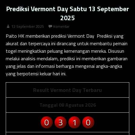
Prediksi Vermont Day Sabtu 13 September
2025
12 September 2025
Komentar
Paito HK
memberikan prediksi Vermont Day Prediksi yang
akurat dan terpercaya ini dirancang untuk membantu pemain
togel meningkatkan peluang kemenangan mereka. Disusun
melalui analisis mendalam, prediksi ini memberikan gambaran
yang jelas dan informasi berharga mengenai angka-angka
yang berpotensi keluar hari ini.
Result Vermont Day Terbaru
Tanggal 08 Agustus 2026
0
3
1
0