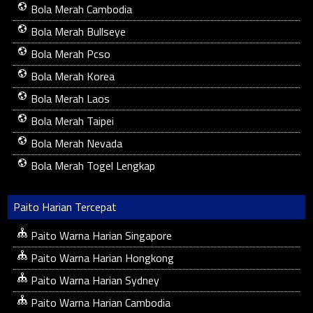
Bola Merah Cambodia
Bola Merah Bullseye
Bola Merah Pcso
Bola Merah Korea
Bola Merah Laos
Bola Merah Taipei
Bola Merah Nevada
Bola Merah Togel Lengkap
Paito Harian Tercepat
Paito Warna Harian Singapore
Paito Warna Harian Hongkong
Paito Warna Harian Sydney
Paito Warna Harian Cambodia