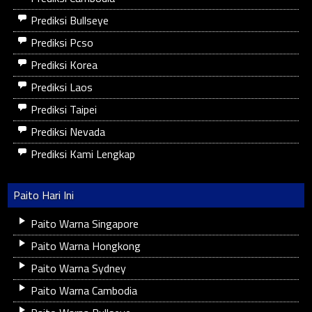
Prediksi Bullseye
Prediksi Pcso
Prediksi Korea
Prediksi Laos
Prediksi Taipei
Prediksi Nevada
Prediksi Kami Lengkap
Paito Hari Ini
Paito Warna Singapore
Paito Warna Hongkong
Paito Warna Sydney
Paito Warna Cambodia