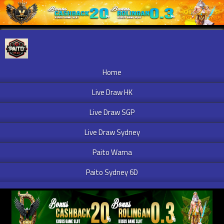
Home
Live Draw HK
Live Draw SGP
Live Draw Sydney
Paito Warna
Paito Sydney 6D