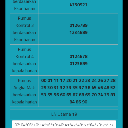
berdasarkan
4750921
Ekor harian
Rumus
Kontrol 3
0126789
berdasarkan
1234689
Ekor harian
Rumus
Kontrol 4
0124678
berdasarkan
0123689
kepala harian
Rumus
00 01 11 17 20 21 22 23 24 26 27 28
Angka Mati
29 30 31 32 33 35 37 38 45 46 48 52
berdasarkan
53 55 56 60 65 67 68 69 70 74 79 83
kepala harian
84 86 90
LN Utama 19