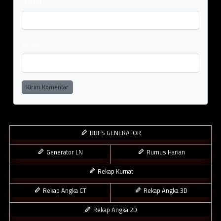
Nama
Email
Kirim Komentar
BBFS GENERATOR
Generator LN
Rumus Harian
Rekap Kumat
Rekap Angka CT
Rekap Angka 3D
Rekap Angka 2D