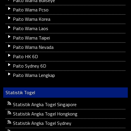
Paito Warna Bullseye
Paito Warna Pcso
Paito Warna Korea
Paito Warna Laos
Paito Warna Taipei
Paito Warna Nevada
Paito HK 6D
Paito Sydney 6D
Paito Warna Lengkap
Statistik Togel
Statistik Angka Togel Singapore
Statistik Angka Togel Hongkong
Statistik Angka Togel Sydney