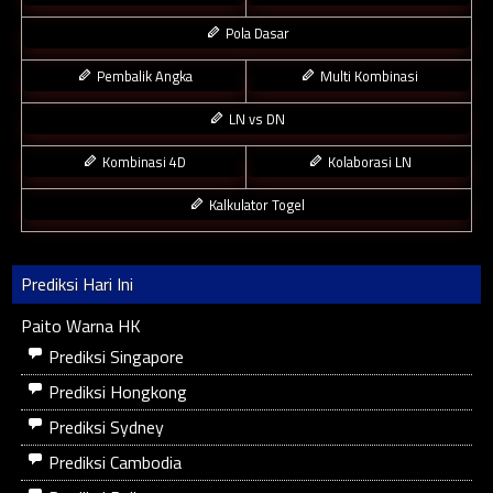
Pola Dasar
Pembalik Angka
Multi Kombinasi
LN vs DN
Kombinasi 4D
Kolaborasi LN
Kalkulator Togel
Prediksi Hari Ini
Paito Warna HK
Prediksi Singapore
Prediksi Hongkong
Prediksi Sydney
Prediksi Cambodia