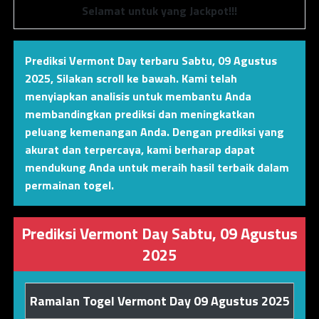
Selamat untuk yang Jackpot!!!
Prediksi Vermont Day terbaru Sabtu, 09 Agustus
2025
,
Silakan scroll ke bawah. Kami telah
menyiapkan analisis untuk membantu Anda
membandingkan prediksi dan meningkatkan
peluang kemenangan Anda. Dengan prediksi yang
akurat dan terpercaya, kami berharap dapat
mendukung Anda untuk meraih hasil terbaik dalam
permainan togel.
Prediksi Vermont Day Sabtu, 09 Agustus
2025
Ramalan Togel Vermont Day 09 Agustus 2025