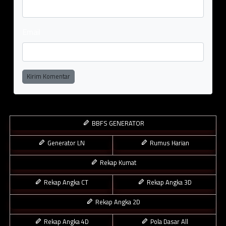
Email
Kirim Komentar
BBFS GENERATOR
Generator LN
Rumus Harian
Rekap Kumat
Rekap Angka CT
Rekap Angka 3D
Rekap Angka 2D
Rekap Angka 4D
Pola Dasar All