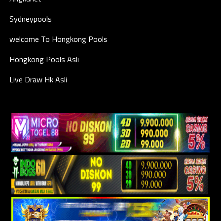
Sydneypools
welcome To Hongkong Pools
Hongkong Pools Asli
Live Draw Hk Asli