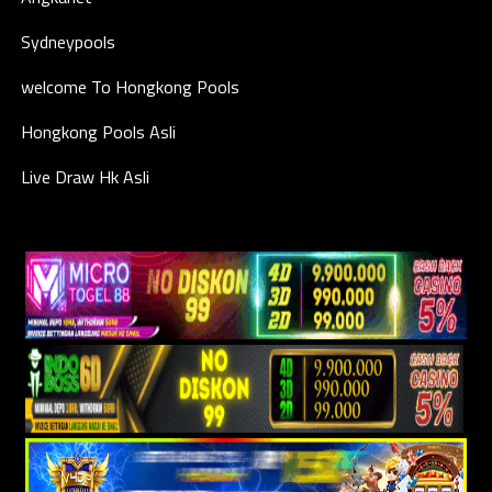
Sydneypools
welcome To Hongkong Pools
Hongkong Pools Asli
Live Draw Hk Asli