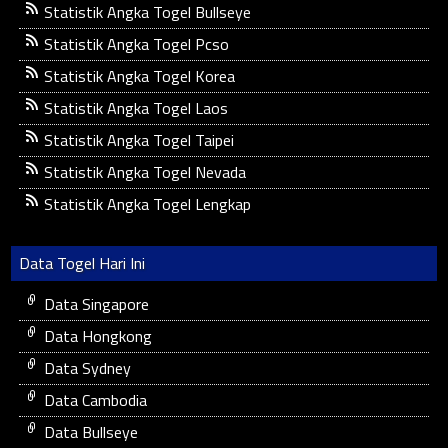
Statistik Angka Togel Bullseye
Statistik Angka Togel Pcso
Statistik Angka Togel Korea
Statistik Angka Togel Laos
Statistik Angka Togel Taipei
Statistik Angka Togel Nevada
Statistik Angka Togel Lengkap
Data Togel Hari Ini
Data Singapore
Data Hongkong
Data Sydney
Data Cambodia
Data Bullseye