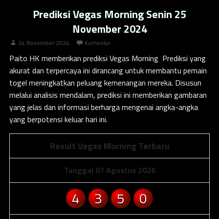
Prediksi Vegas Morning Senin 25
November 2024
24 November 2024
Komentar
Paito HK
memberikan prediksi Vegas Morning Prediksi yang
akurat dan terpercaya ini dirancang untuk membantu pemain
togel meningkatkan peluang kemenangan mereka. Disusun
melalui analisis mendalam, prediksi ini memberikan gambaran
yang jelas dan informasi berharga mengenai angka-angka
yang berpotensi keluar hari ini.
Result Vegas Morning Terbaru
Tanggal 07 Agustus 2026
4
3
5
0