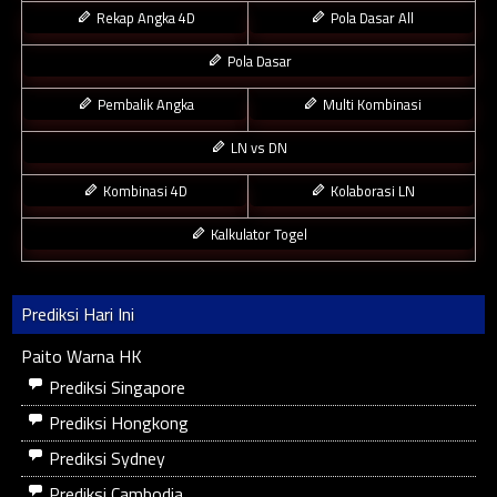
Rekap Angka 4D
Pola Dasar All
Pola Dasar
Pembalik Angka
Multi Kombinasi
LN vs DN
Kombinasi 4D
Kolaborasi LN
Kalkulator Togel
Prediksi Hari Ini
Paito Warna HK
Prediksi Singapore
Prediksi Hongkong
Prediksi Sydney
Prediksi Cambodia