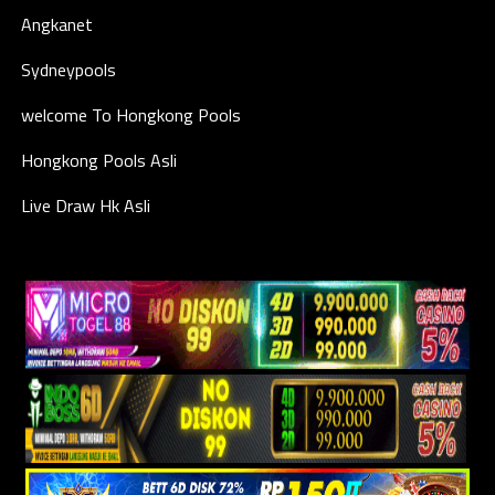
Angkanet
Sydneypools
welcome To Hongkong Pools
Hongkong Pools Asli
Live Draw Hk Asli