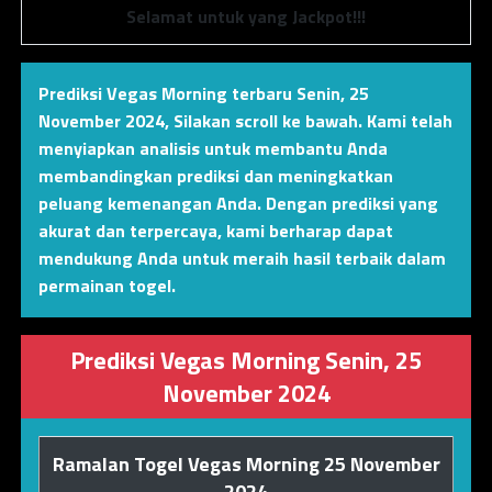
Selamat untuk yang Jackpot!!!
Prediksi Vegas Morning terbaru Senin, 25
November 2024
,
Silakan scroll ke bawah. Kami telah
menyiapkan analisis untuk membantu Anda
membandingkan prediksi dan meningkatkan
peluang kemenangan Anda. Dengan prediksi yang
akurat dan terpercaya, kami berharap dapat
mendukung Anda untuk meraih hasil terbaik dalam
permainan togel.
Prediksi Vegas Morning Senin, 25
November 2024
Ramalan Togel Vegas Morning 25 November
2024