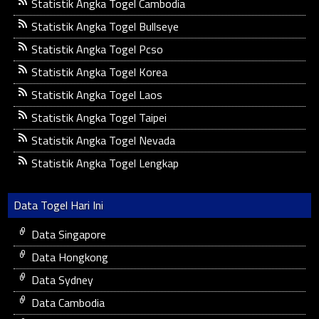
Statistik Angka Togel Cambodia
Statistik Angka Togel Bullseye
Statistik Angka Togel Pcso
Statistik Angka Togel Korea
Statistik Angka Togel Laos
Statistik Angka Togel Taipei
Statistik Angka Togel Nevada
Statistik Angka Togel Lengkap
Data Togel Hari Ini
Data Singapore
Data Hongkong
Data Sydney
Data Cambodia