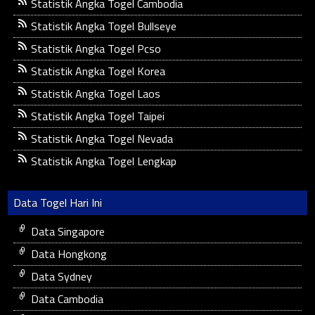
Statistik Angka Togel Cambodia
Statistik Angka Togel Bullseye
Statistik Angka Togel Pcso
Statistik Angka Togel Korea
Statistik Angka Togel Laos
Statistik Angka Togel Taipei
Statistik Angka Togel Nevada
Statistik Angka Togel Lengkap
Data Togel Hari Ini
Data Singapore
Data Hongkong
Data Sydney
Data Cambodia