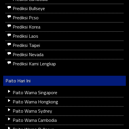
Prediksi Bullseye
Prediksi Pcso
Prediksi Korea
Prediksi Laos
Prediksi Taipei
Prediksi Nevada
Prediksi Kami Lengkap
Paito Hari Ini
Paito Warna Singapore
Paito Warna Hongkong
Paito Warna Sydney
Paito Warna Cambodia