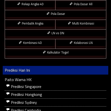
Rekap Angka 4D
Pola Dasar All
Pola Dasar
Pembalik Angka
Multi Kombinasi
LN vs DN
Kombinasi 4D
Kolaborasi LN
Kalkulator Togel
Prediksi Hari Ini
Paito Warna HK
Prediksi Singapore
Prediksi Hongkong
Prediksi Sydney
Prediksi Cambodia