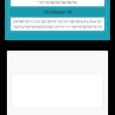
LN Cadangan 38
Tinggalkan Komentar
Komentar