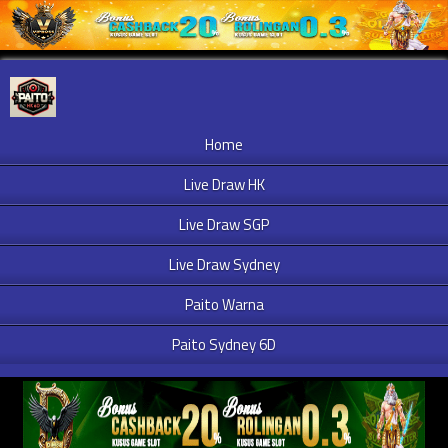
Home
Live Draw HK
Live Draw SGP
Live Draw Sydney
Paito Warna
Paito Sydney 6D