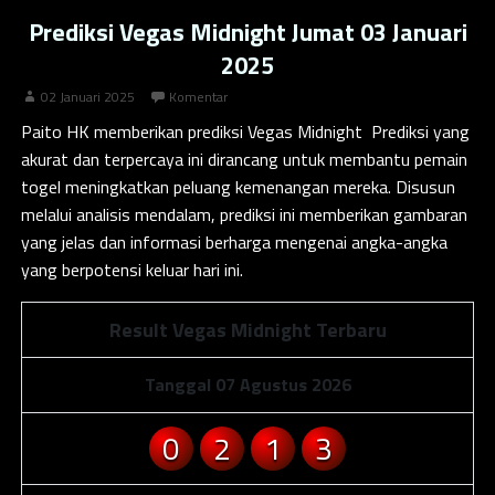
Prediksi Vegas Midnight Jumat 03 Januari
2025
02 Januari 2025
Komentar
Paito HK
memberikan prediksi Vegas Midnight Prediksi yang
akurat dan terpercaya ini dirancang untuk membantu pemain
togel meningkatkan peluang kemenangan mereka. Disusun
melalui analisis mendalam, prediksi ini memberikan gambaran
yang jelas dan informasi berharga mengenai angka-angka
yang berpotensi keluar hari ini.
Result Vegas Midnight Terbaru
Tanggal 07 Agustus 2026
0
2
1
3