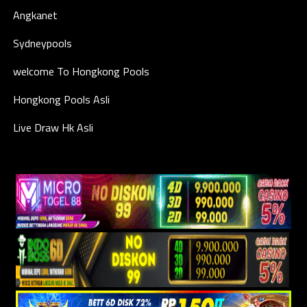
Angkanet
Sydneypools
welcome To Hongkong Pools
Hongkong Pools Asli
Live Draw Hk Asli