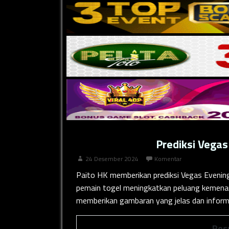
Prediksi Vega
24 Desember 2024
Komentar
Paito HK
memberikan prediksi Vegas Evening
pemain togel meningkatkan peluang kemenang
memberikan gambaran yang jelas dan informa
Res