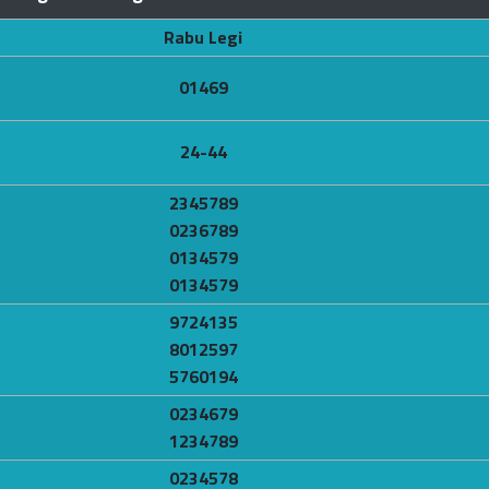
Rabu Legi
01469
24-44
2345789
0236789
0134579
0134579
9724135
8012597
5760194
0234679
1234789
0234578