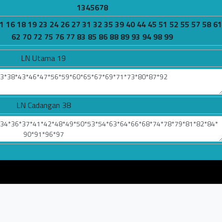
1345678
1 16 18 19 23 24 26 27 31 32 35 39 40 44 45 51 52 55 57 58 6
62 70 72 75 76 77 83 85 86 88 89 93 94 98 99
LN Utama 19
LN Cadangan 38