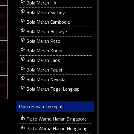
Bola Merah HK
Bola Merah Sydney
Bola Merah Cambodia
Bola Merah Bullseye
Bola Merah Pcso
Bola Merah Korea
Bola Merah Laos
Bola Merah Taipei
Bola Merah Nevada
Bola Merah Togel Lengkap
Paito Harian Tercepat
Paito Warna Harian Singapore
Paito Warna Harian Hongkong