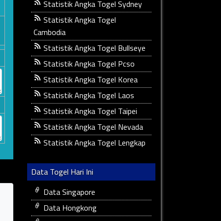
Statistik Angka Togel Sydney
Statistik Angka Togel
1
Cambodia
Statistik Angka Togel Bullseye
Statistik Angka Togel Pcso
Statistik Angka Togel Korea
Statistik Angka Togel Laos
Statistik Angka Togel Taipei
Statistik Angka Togel Nevada
Statistik Angka Togel Lengkap
Data Togel Hari Ini
Data Singapore
Data Hongkong