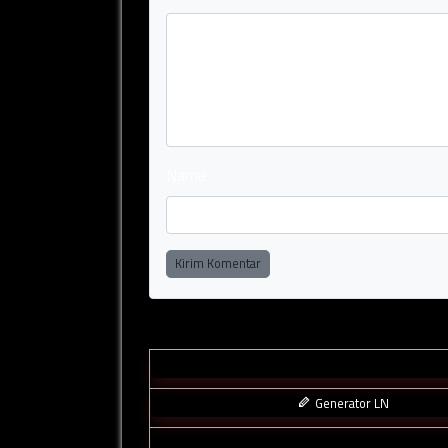
Nama
Kirim Komentar
Generator LN