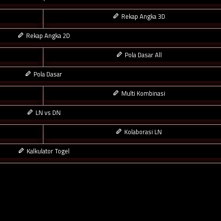
Rekap Angka 3D
Rekap Angka 2D
Pola Dasar All
Pola Dasar
Multi Kombinasi
LN vs DN
Kolaborasi LN
Kalkulator Togel