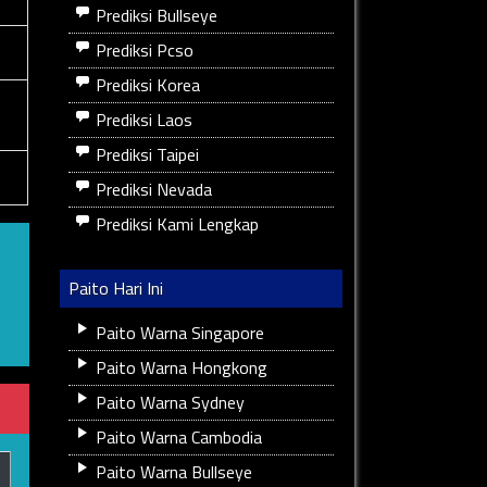
Prediksi Bullseye
Prediksi Pcso
Prediksi Korea
Prediksi Laos
Prediksi Taipei
Prediksi Nevada
Prediksi Kami Lengkap
Paito Hari Ini
Paito Warna Singapore
Paito Warna Hongkong
Paito Warna Sydney
Paito Warna Cambodia
Paito Warna Bullseye