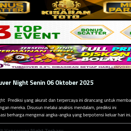
uver Night Senin 06 Oktober 2025
ht Prediksi yang akurat dan terpercaya ini dirancang untuk memb
an mereka. Disusun melalui analisis mendalam, prediksi ini
si berharga mengenai angka-angka yang berpotensi keluar hari ini.
lt Vancouver Night Terbaru