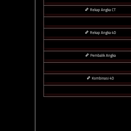
Rekap Angka CT
Rekap Angka 4D
Pembalik Angka
Kombinasi 4D