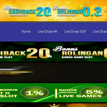
Home
Live Draw HK
Live Draw SGP
Live Dra