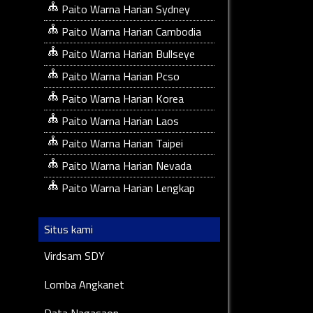
Paito Warna Harian Sydney
Paito Warna Harian Cambodia
Paito Warna Harian Bullseye
Paito Warna Harian Pcso
Paito Warna Harian Korea
Paito Warna Harian Laos
Paito Warna Harian Taipei
Paito Warna Harian Nevada
Paito Warna Harian Lengkap
Situs kami
Virdsam SDY
Lomba Angkanet
Data Nagasaon