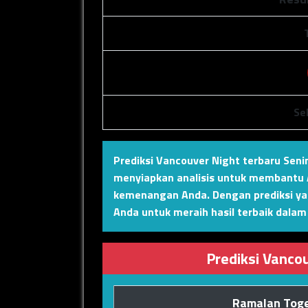
Se
Prediksi Vancouver Night terbaru Seni
menyiapkan analisis untuk membantu
kemenangan Anda. Dengan prediksi ya
Anda untuk meraih hasil terbaik dalam
Prediksi Vanco
Ramalan Toge