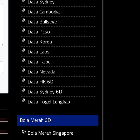
Data Sydney
Data Cambodia
Data Bullseye
Data Pcso
Data Korea
Data Laos
Data Taipei
Data Nevada
Data HK 6D
Data Sydney 6D
Data Togel Lengkap
Bola Merah 6D
Bola Merah Singapore