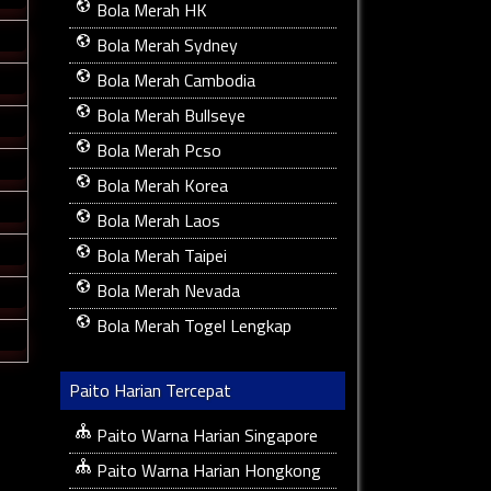
Bola Merah HK
Bola Merah Sydney
Bola Merah Cambodia
Bola Merah Bullseye
Bola Merah Pcso
Bola Merah Korea
Bola Merah Laos
Bola Merah Taipei
Bola Merah Nevada
Bola Merah Togel Lengkap
Paito Harian Tercepat
Paito Warna Harian Singapore
Paito Warna Harian Hongkong