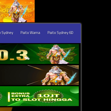
w Sydney
Paito Warna
Paito Sydney 6D