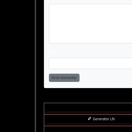
Nama
Kirim Komentar
Generator LN