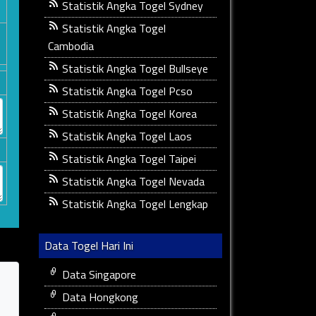
Statistik Angka Togel Sydney
Statistik Angka Togel
9
Cambodia
Statistik Angka Togel Bullseye
Statistik Angka Togel Pcso
Statistik Angka Togel Korea
Statistik Angka Togel Laos
Statistik Angka Togel Taipei
Statistik Angka Togel Nevada
Statistik Angka Togel Lengkap
Data Togel Hari Ini
Data Singapore
Data Hongkong