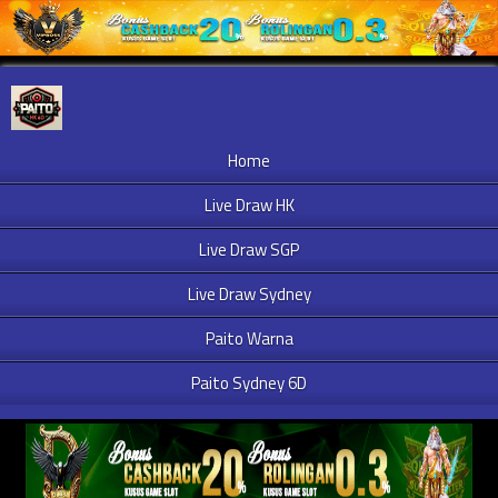
Home
Live Draw HK
Live Draw SGP
Live Draw Sydney
Paito Warna
Paito Sydney 6D