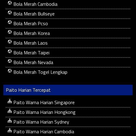
Bola Merah Cambodia
Bola Merah Bullseye
Bola Merah Pcso
Bola Merah Korea
Bola Merah Laos
Bola Merah Taipei
Bola Merah Nevada
Bola Merah Togel Lengkap
Paito Harian Tercepat
Paito Warna Harian Singapore
Paito Warna Harian Hongkong
Paito Warna Harian Sydney
Paito Warna Harian Cambodia