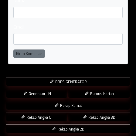
Nama
Email
Kirim Komentar
BBFS GENERATOR
Generator LN
Rumus Harian
Rekap Kumat
Rekap Angka CT
Rekap Angka 3D
Rekap Angka 2D