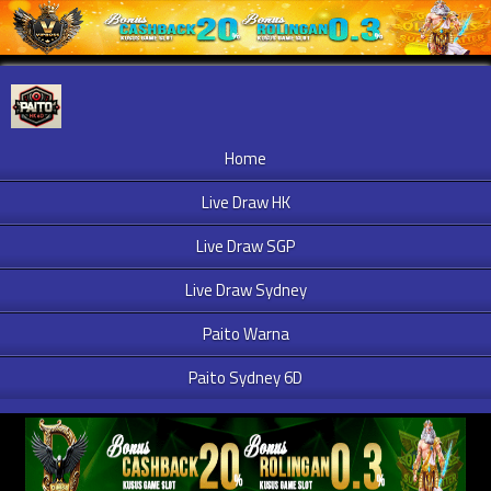
Home
Live Draw HK
Live Draw SGP
Live Draw Sydney
Paito Warna
Paito Sydney 6D