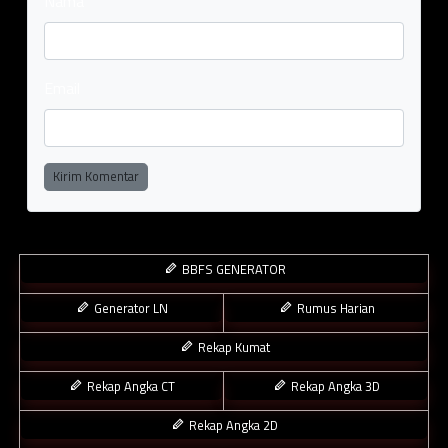
Nama
Email
Kirim Komentar
BBFS GENERATOR
Generator LN
Rumus Harian
Rekap Kumat
Rekap Angka CT
Rekap Angka 3D
Rekap Angka 2D