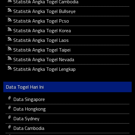
Statistik Angka Togel Cambodia
Statistik Angka Togel Bullseye
Statistik Angka Togel Pcso
Statistik Angka Togel Korea
Statistik Angka Togel Laos
Statistik Angka Togel Taipei
Statistik Angka Togel Nevada
Statistik Angka Togel Lengkap
Data Togel Hari Ini
Data Singapore
Data Hongkong
Data Sydney
Data Cambodia