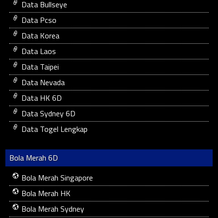
Data Bullseye
Data Pcso
Data Korea
Data Laos
Data Taipei
Data Nevada
Data HK 6D
Data Sydney 6D
Data Togel Lengkap
Bola Merah 6D
Bola Merah Singapore
Bola Merah HK
Bola Merah Sydney