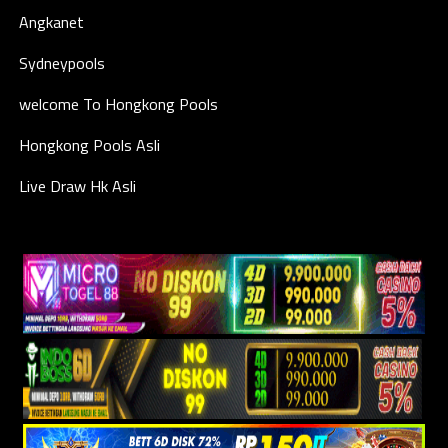
Angkanet
Sydneypools
welcome To Hongkong Pools
Hongkong Pools Asli
Live Draw Hk Asli