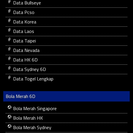
Data Bullseye
Data Pcso
Data Korea
Data Laos
Data Taipei
Data Nevada
Data HK 6D
Data Sydney 6D
Data Togel Lengkap
Bola Merah 6D
Bola Merah Singapore
Bola Merah HK
Bola Merah Sydney