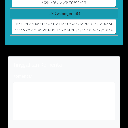
LN Cadangan 38
Tinggalkan Komentar
Komentar