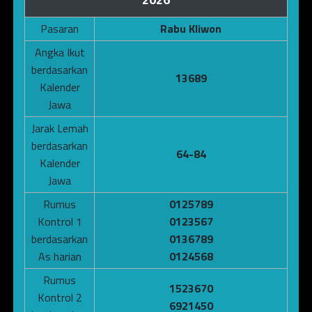
Pasaran
Rabu Kliwon
Angka Ikut
berdasarkan
13689
Kalender
Jawa
Jarak Lemah
berdasarkan
64-84
Kalender
Jawa
Rumus
0125789
Kontrol 1
0123567
berdasarkan
0136789
As harian
0124568
Rumus
1523670
Kontrol 2
6921450