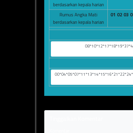
berdasarkan kepala harian
Rumus Angka Mati
01 02 03 0
berdasarkan kepala harian
Tinggalkan Komentar
Komentar