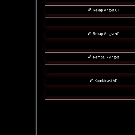
Rekap Angka CT
Rekap Angka 4D
Pembalik Angka
Kombinasi 4D