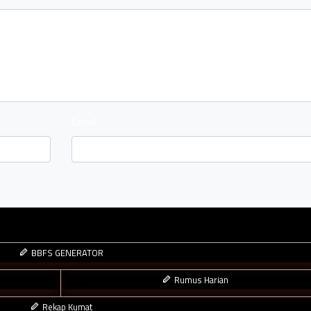
Email
BBFS GENERATOR
Rumus Harian
Rekap Kumat