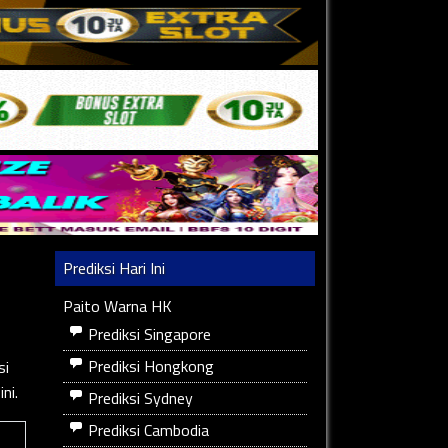
Prediksi Hari Ini
Paito Warna HK
Prediksi Singapore
Prediksi Hongkong
si
ni.
Prediksi Sydney
Prediksi Cambodia