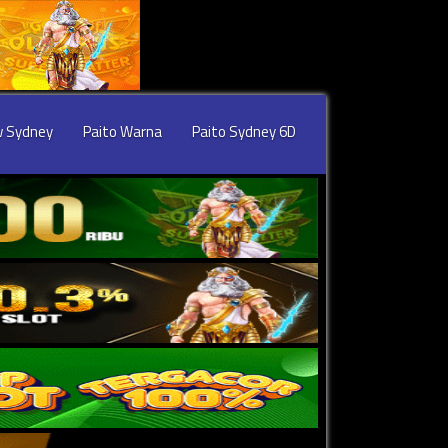
w Sydney
Paito Warna
Paito Sydney 6D