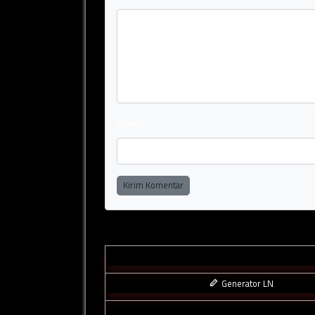
Nama
Kirim Komentar
Generator LN