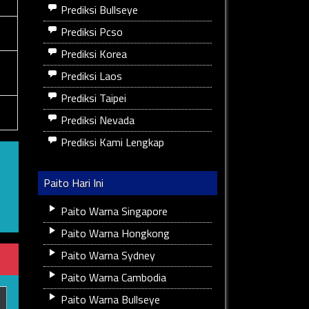
Prediksi Bullseye
Prediksi Pcso
Prediksi Korea
Prediksi Laos
Prediksi Taipei
Prediksi Nevada
Prediksi Kami Lengkap
Paito Hari Ini
Paito Warna Singapore
Paito Warna Hongkong
Paito Warna Sydney
Paito Warna Cambodia
Paito Warna Bullseye