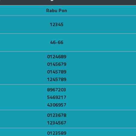
Rabu Pon
12345
46-66
0124689
0145679
0145789
1245789
8967203
5469217
4306957
0123678
1234567
0123589