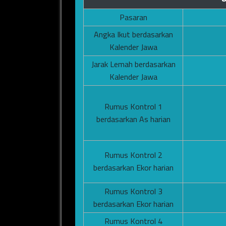
Pasaran
Angka Ikut berdasarkan
Kalender Jawa
Jarak Lemah berdasarkan
Kalender Jawa
Rumus Kontrol 1
berdasarkan As harian
Rumus Kontrol 2
berdasarkan Ekor harian
Rumus Kontrol 3
berdasarkan Ekor harian
Rumus Kontrol 4