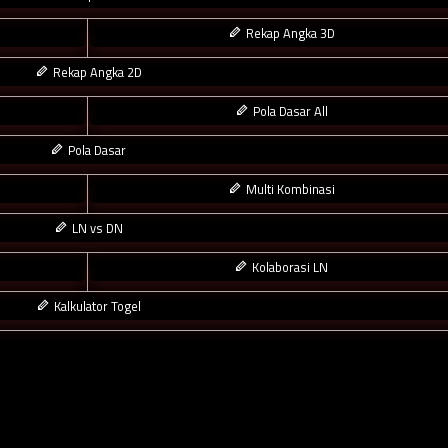
Rekap Angka 3D
Rekap Angka 2D
Pola Dasar All
Pola Dasar
Multi Kombinasi
LN vs DN
Kolaborasi LN
Kalkulator Togel