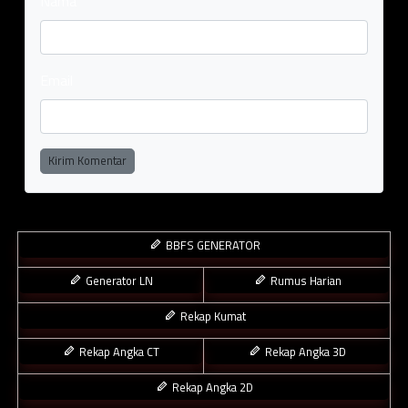
Nama
Email
Kirim Komentar
BBFS GENERATOR
Generator LN
Rumus Harian
Rekap Kumat
Rekap Angka CT
Rekap Angka 3D
Rekap Angka 2D