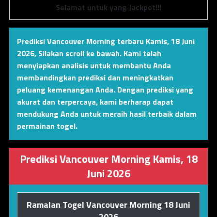
Selamat untuk yang Jackpot!!!
Prediksi Vancouver Morning terbaru Kamis, 18 Juni
2026
,
Silakan scroll ke bawah. Kami telah
menyiapkan analisis untuk membantu Anda
membandingkan prediksi dan meningkatkan
peluang kemenangan Anda. Dengan prediksi yang
akurat dan terpercaya, kami berharap dapat
mendukung Anda untuk meraih hasil terbaik dalam
permainan togel.
Prediksi Vancouver Morning Kamis, 18
Juni 2026
Ramalan Togel Vancouver Morning 18 Juni
2026