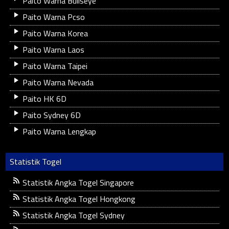
Paito Warna Bullseye
Paito Warna Pcso
Paito Warna Korea
Paito Warna Laos
Paito Warna Taipei
Paito Warna Nevada
Paito HK 6D
Paito Sydney 6D
Paito Warna Lengkap
Statistik Togel
Statistik Angka Togel Singapore
Statistik Angka Togel Hongkong
Statistik Angka Togel Sydney