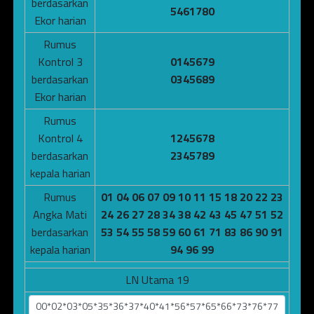
berdasarkan
5461780
Ekor harian
Rumus
Kontrol 3
0145679
berdasarkan
0345689
Ekor harian
Rumus
Kontrol 4
1245678
berdasarkan
2345789
kepala harian
Rumus
01 04 06 07 09 10 11 15 18 20 22 23
Angka Mati
24 26 27 28 34 38 42 43 45 47 51 52
berdasarkan
53 54 55 58 59 60 61 71 83 86 90 91
kepala harian
94 96 99
LN Utama 19