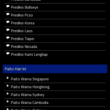
Prediksi Bullseye
Prediksi Pcso
Prediksi Korea
Prediksi Laos
Prediksi Taipei
Prediksi Nevada
Prediksi Kami Lengkap
Paito Hari Ini
Paito Warna Singapore
Paito Warna Hongkong
Paito Warna Sydney
Paito Warna Cambodia