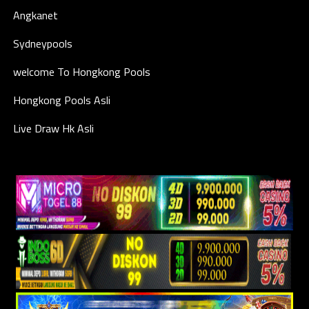
Angkanet
Sydneypools
welcome To Hongkong Pools
Hongkong Pools Asli
Live Draw Hk Asli