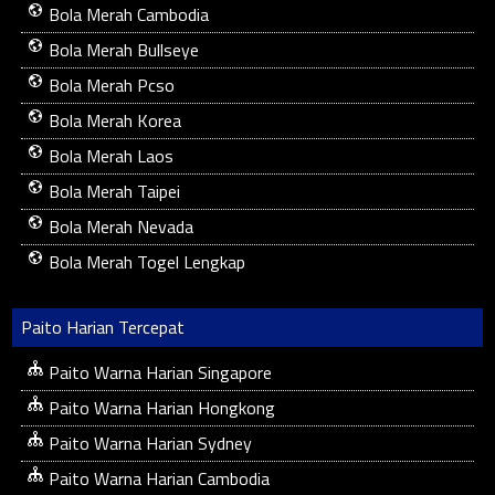
Bola Merah Cambodia
Bola Merah Bullseye
Bola Merah Pcso
Bola Merah Korea
Bola Merah Laos
Bola Merah Taipei
Bola Merah Nevada
Bola Merah Togel Lengkap
Paito Harian Tercepat
Paito Warna Harian Singapore
Paito Warna Harian Hongkong
Paito Warna Harian Sydney
Paito Warna Harian Cambodia