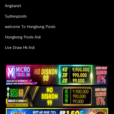
Angkanet
Sydneypools
welcome To Hongkong Pools
Hongkong Pools Asli
Live Draw Hk Asli