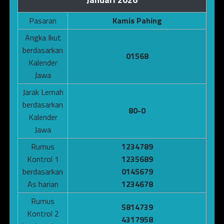
Pasaran
Kamis Pahing
Angka Ikut
berdasarkan
01568
Kalender
Jawa
Jarak Lemah
berdasarkan
80-0
Kalender
Jawa
Rumus
1234789
Kontrol 1
1235689
berdasarkan
0145679
As harian
1234678
Rumus
5814739
Kontrol 2
4317958