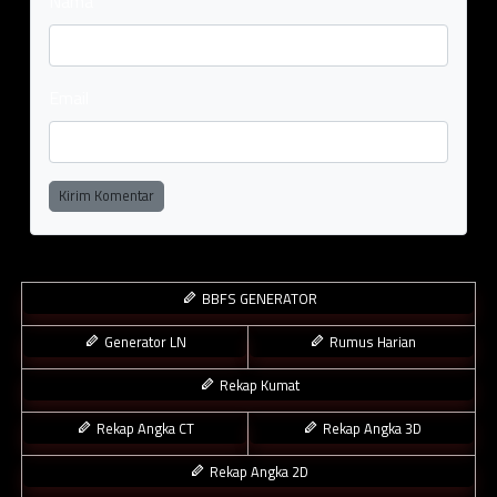
Nama
Email
Kirim Komentar
BBFS GENERATOR
Generator LN
Rumus Harian
Rekap Kumat
Rekap Angka CT
Rekap Angka 3D
Rekap Angka 2D