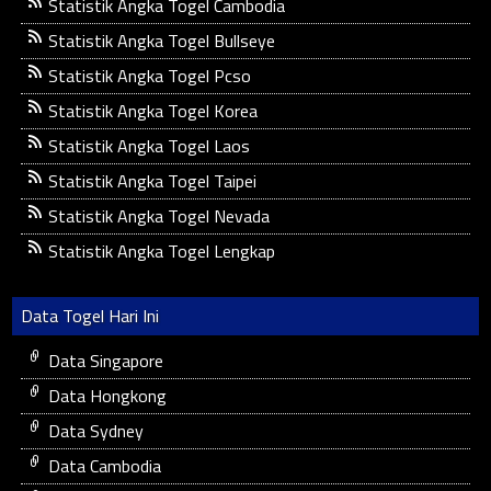
Statistik Angka Togel Cambodia
Statistik Angka Togel Bullseye
Statistik Angka Togel Pcso
Statistik Angka Togel Korea
Statistik Angka Togel Laos
Statistik Angka Togel Taipei
Statistik Angka Togel Nevada
Statistik Angka Togel Lengkap
Data Togel Hari Ini
Data Singapore
Data Hongkong
Data Sydney
Data Cambodia