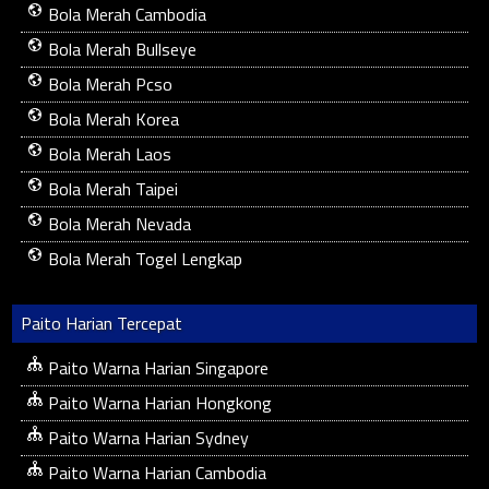
Bola Merah Cambodia
Bola Merah Bullseye
Bola Merah Pcso
Bola Merah Korea
Bola Merah Laos
Bola Merah Taipei
Bola Merah Nevada
Bola Merah Togel Lengkap
Paito Harian Tercepat
Paito Warna Harian Singapore
Paito Warna Harian Hongkong
Paito Warna Harian Sydney
Paito Warna Harian Cambodia