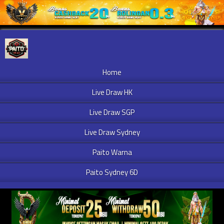
Home
Live Draw HK
Live Draw SGP
Live Draw Sydney
Paito Warna
Paito Sydney 6D