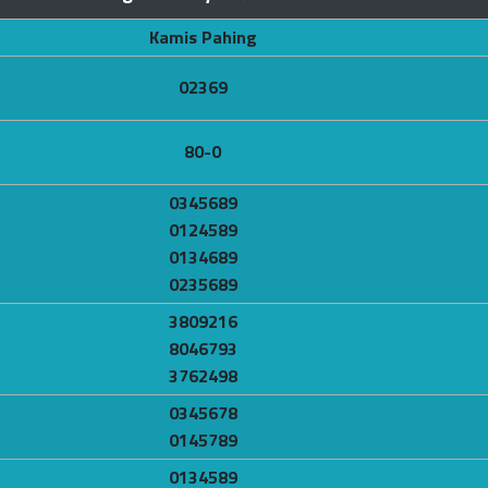
Kamis Pahing
02369
80-0
0345689
0124589
0134689
0235689
3809216
8046793
3762498
0345678
0145789
0134589