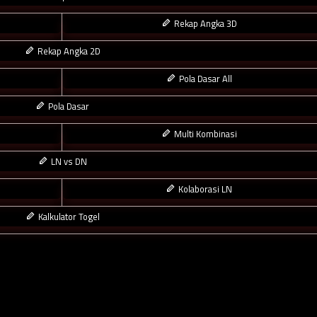
Rekap Angka 3D
Rekap Angka 2D
Pola Dasar All
Pola Dasar
Multi Kombinasi
LN vs DN
Kolaborasi LN
Kalkulator Togel