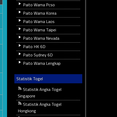
Paito Warna Pcso
Paito Warna Korea
Paito Warna Laos
Paito Warna Taipei
Paito Warna Nevada
Paito HK 6D
Paito Sydney 6D
Paito Warna Lengkap
Statistik Togel
Statistik Angka Togel
Singapore
Statistik Angka Togel
Hongkong