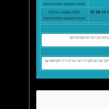
berdasarkan kepala harian
Rumus Angka Mati
01 06 10 1
berdasarkan kepala harian
Tinggalkan Komentar
Komentar