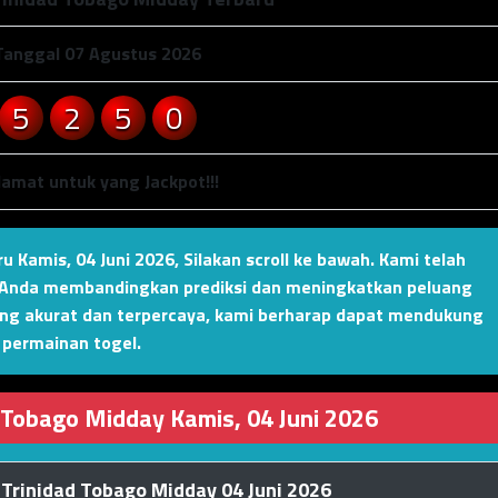
Tanggal 07 Agustus 2026
5
2
5
0
lamat untuk yang Jackpot!!!
ru Kamis, 04 Juni 2026
,
Silakan scroll ke bawah. Kami telah
 Anda membandingkan prediksi dan meningkatkan peluang
ng akurat dan terpercaya, kami berharap dapat mendukung
 permainan togel.
d Tobago Midday Kamis, 04 Juni 2026
Trinidad Tobago Midday 04 Juni 2026