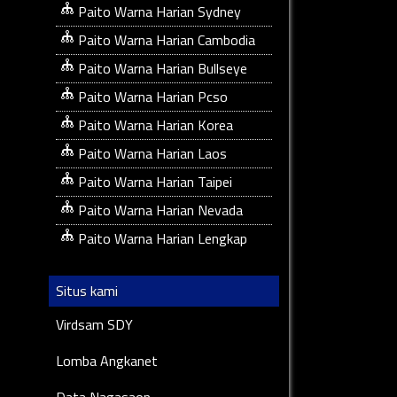
Paito Warna Harian Sydney
Paito Warna Harian Cambodia
Paito Warna Harian Bullseye
Paito Warna Harian Pcso
Paito Warna Harian Korea
Paito Warna Harian Laos
Paito Warna Harian Taipei
Paito Warna Harian Nevada
Paito Warna Harian Lengkap
Situs kami
Virdsam SDY
Lomba Angkanet
Data Nagasaon