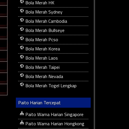
Bola Merah HK
Bola Merah Sydney
Bola Merah Cambodia
Bola Merah Bullseye
Bola Merah Pcso
Bola Merah Korea
Bola Merah Laos
Bola Merah Taipei
Bola Merah Nevada
Bola Merah Togel Lengkap
Paito Harian Tercepat
Paito Warna Harian Singapore
Paito Warna Harian Hongkong