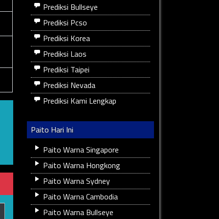
Prediksi Bullseye
Prediksi Pcso
Prediksi Korea
Prediksi Laos
Prediksi Taipei
Prediksi Nevada
Prediksi Kami Lengkap
Paito Hari Ini
Paito Warna Singapore
Paito Warna Hongkong
Paito Warna Sydney
Paito Warna Cambodia
Paito Warna Bullseye