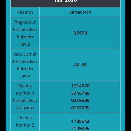
Pasaran
Jumat Pon
Angka Ikut
berdasarkan
35678
Kalender
Jawa
Jarak Lemah
berdasarkan
46-66
Kalender
Jawa
Rumus
1234578
Kontrol 1
2346789
berdasarkan
0235689
As harian
0135789
Rumus
1785643
Kontrol 2
2109385