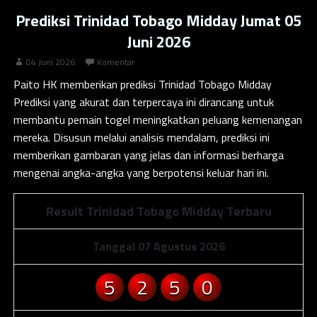
Prediksi Trinidad Tobago Midday Jumat 05
Juni 2026
04 Juni 2026
Komentar
Paito HK
memberikan prediksi Trinidad Tobago Midday
Prediksi yang akurat dan terpercaya ini dirancang untuk
membantu pemain togel meningkatkan peluang kemenangan
mereka. Disusun melalui analisis mendalam, prediksi ini
memberikan gambaran yang jelas dan informasi berharga
mengenai angka-angka yang berpotensi keluar hari ini.
Result Trinidad Tobago Midday Terbaru
Tanggal 07 Agustus 2026
5
2
5
0