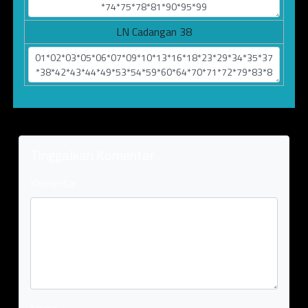
LN Cadangan 38
Tinggalkan Komentar
Komentar