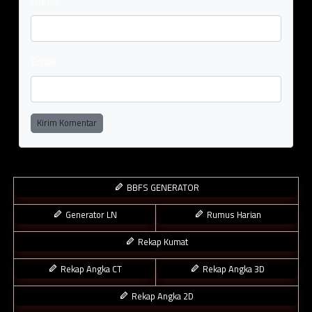
Nama
Email
Kirim Komentar
BBFS GENERATOR
Generator LN
Rumus Harian
Rekap Kumat
Rekap Angka CT
Rekap Angka 3D
Rekap Angka 2D