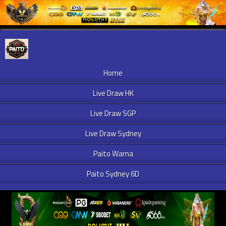
Home
Live Draw HK
Live Draw SGP
Live Draw Sydney
Paito Warna
Paito Sydney 6D