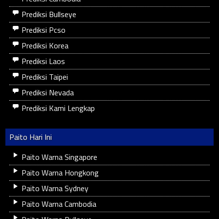
Prediksi Bullseye
Prediksi Pcso
Prediksi Korea
Prediksi Laos
Prediksi Taipei
Prediksi Nevada
Prediksi Kami Lengkap
Paito Hari Ini
Paito Warna Singapore
Paito Warna Hongkong
Paito Warna Sydney
Paito Warna Cambodia