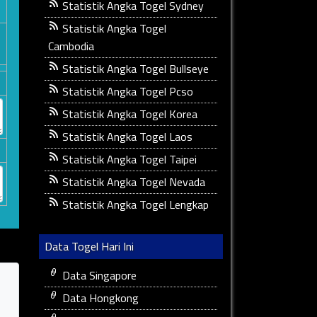
Statistik Angka Togel Sydney
Statistik Angka Togel
4
Cambodia
Statistik Angka Togel Bullseye
Statistik Angka Togel Pcso
Statistik Angka Togel Korea
Statistik Angka Togel Laos
Statistik Angka Togel Taipei
Statistik Angka Togel Nevada
Statistik Angka Togel Lengkap
Data Togel Hari Ini
Data Singapore
Data Hongkong