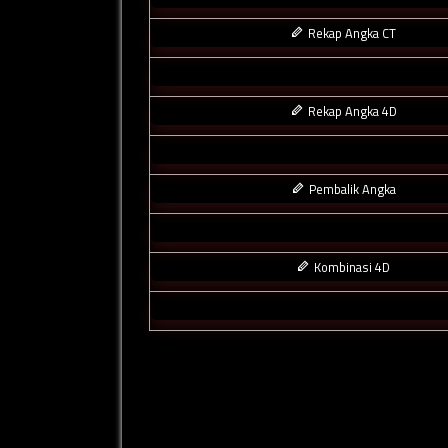
Rekap Angka CT
Rekap Angka 4D
Pembalik Angka
Kombinasi 4D