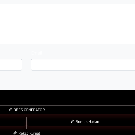
Email
BBFS GENERATOR
Rumus Harian
Rekap Kumat