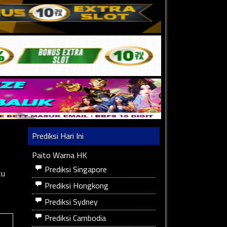
Prediksi Hari Ini
Paito Warna HK
Prediksi Singapore
tu
Prediksi Hongkong
Prediksi Sydney
Prediksi Cambodia