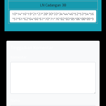
LN Cadangan 38
Tinggalkan Komentar
Komentar
Nama