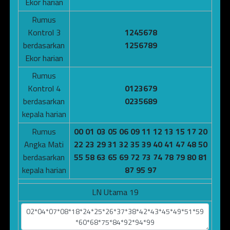
Ekor harian
Rumus
Kontrol 3
1245678
berdasarkan
1256789
Ekor harian
Rumus
Kontrol 4
0123679
berdasarkan
0235689
kepala harian
Rumus
00 01 03 05 06 09 11 12 13 15 17 20
Angka Mati
22 23 29 31 32 35 39 40 41 47 48 50
berdasarkan
55 58 63 65 69 72 73 74 78 79 80 81
kepala harian
87 95 97
LN Utama 19