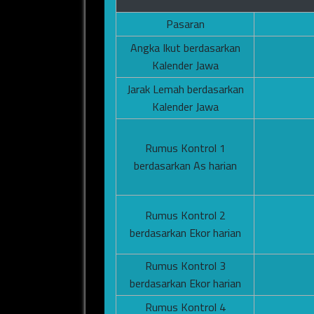
Pasaran
Angka Ikut berdasarkan
Kalender Jawa
Jarak Lemah berdasarkan
Kalender Jawa
Rumus Kontrol 1
berdasarkan As harian
Rumus Kontrol 2
berdasarkan Ekor harian
Rumus Kontrol 3
berdasarkan Ekor harian
Rumus Kontrol 4