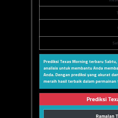
Se
Prediksi Texas Morning terbaru Sabtu,
analisis untuk membantu Anda memba
Anda. Dengan prediksi yang akurat da
meraih hasil terbaik dalam permainan 
Prediksi Te
Ramalan T