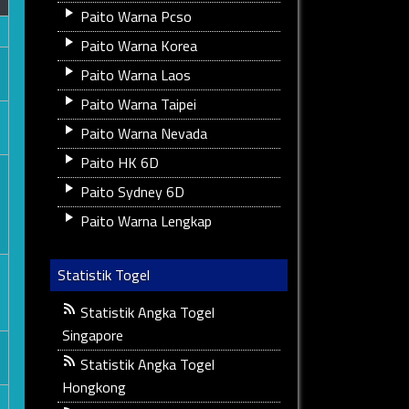
Paito Warna Pcso
Paito Warna Korea
Paito Warna Laos
Paito Warna Taipei
Paito Warna Nevada
Paito HK 6D
Paito Sydney 6D
Paito Warna Lengkap
Statistik Togel
Statistik Angka Togel
Singapore
Statistik Angka Togel
Hongkong