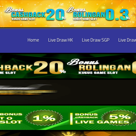
Home
Live Draw HK
Live Draw SGP
Live Dra