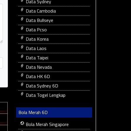
Data Sydney
Data Cambodia
Data Bullseye
Data Pcso
Data Korea
Data Laos
Data Taipei
Data Nevada
Data HK 6D
Data Sydney 6D
Data Togel Lengkap
Bola Merah 6D
Bola Merah Singapore