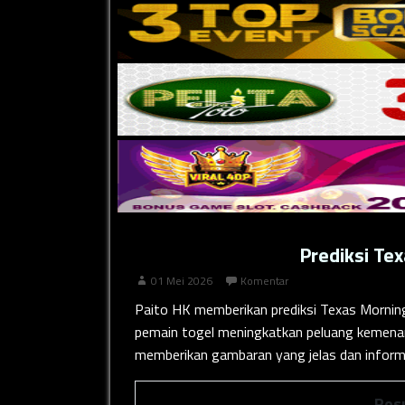
Prediksi Te
01 Mei 2026
Komentar
Paito HK
memberikan prediksi Texas Morning
pemain togel meningkatkan peluang kemenang
memberikan gambaran yang jelas dan informa
Res