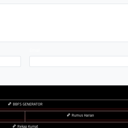
Email
BBFS GENERATOR
Rumus Harian
Rekap Kumat