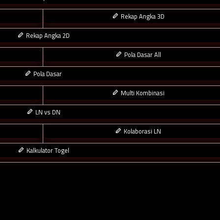
Rekap Angka 3D
Rekap Angka 2D
Pola Dasar All
Pola Dasar
Multi Kombinasi
LN vs DN
Kolaborasi LN
Kalkulator Togel