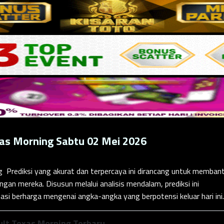
xas Morning Sabtu 02 Mei 2026
 Prediksi yang akurat dan terpercaya ini dirancang untuk memban
an mereka. Disusun melalui analisis mendalam, prediksi ini
si berharga mengenai angka-angka yang berpotensi keluar hari ini.
ult Texas Morning Terbaru