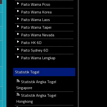
Paito Warna Pcso
Paito Warna Korea
Paito Warna Laos
Paito Warna Taipei
Paito Warna Nevada
Paito HK 6D
Paito Sydney 6D
Paito Warna Lengkap
Statistik Togel
Statistik Angka Togel
Singapore
Statistik Angka Togel
Hongkong