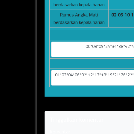
berdasarkan kepala harian
Rumus Angka Mati
02 05 10 1
berdasarkan kepala harian
Tinggalkan Komentar
Komentar