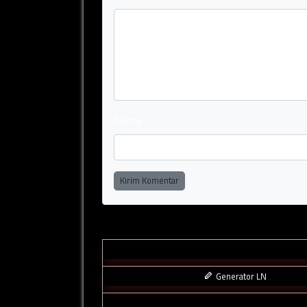
Nama
Kirim Komentar
Generator LN