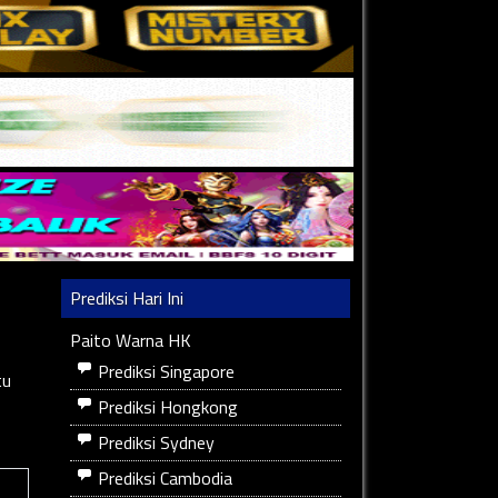
Prediksi Hari Ini
Paito Warna HK
Prediksi Singapore
tu
Prediksi Hongkong
Prediksi Sydney
Prediksi Cambodia