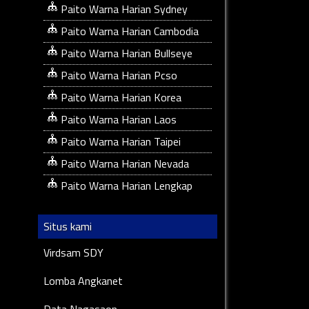
Paito Warna Harian Sydney
Paito Warna Harian Cambodia
Paito Warna Harian Bullseye
Paito Warna Harian Pcso
Paito Warna Harian Korea
Paito Warna Harian Laos
Paito Warna Harian Taipei
Paito Warna Harian Nevada
Paito Warna Harian Lengkap
Situs kami
Virdsam SDY
Lomba Angkanet
Data Nagasaon