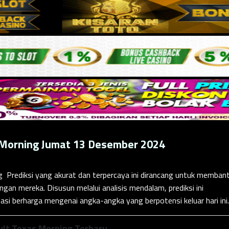
 Morning Jumat 13 Desember 2024
 Prediksi yang akurat dan terpercaya ini dirancang untuk memban
an mereka. Disusun melalui analisis mendalam, prediksi ini
si berharga mengenai angka-angka yang berpotensi keluar hari ini.
ult Texas Morning Terbaru