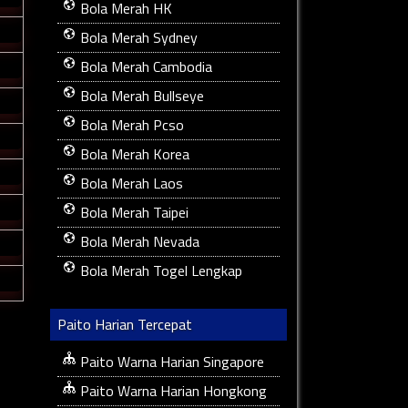
Bola Merah HK
Bola Merah Sydney
Bola Merah Cambodia
Bola Merah Bullseye
Bola Merah Pcso
Bola Merah Korea
Bola Merah Laos
Bola Merah Taipei
Bola Merah Nevada
Bola Merah Togel Lengkap
Paito Harian Tercepat
Paito Warna Harian Singapore
Paito Warna Harian Hongkong