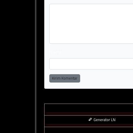
Nama
Kirim Komentar
Generator LN