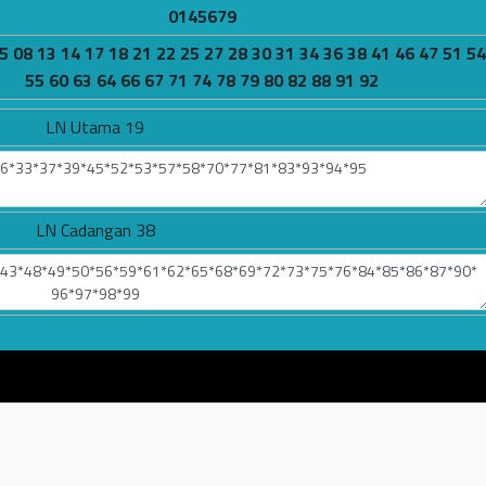
0145679
5 08 13 14 17 18 21 22 25 27 28 30 31 34 36 38 41 46 47 51 5
55 60 63 64 66 67 71 74 78 79 80 82 88 91 92
LN Utama 19
LN Cadangan 38