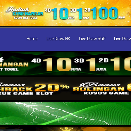
Home
Live Draw HK
Live Draw SGP
Live Dra