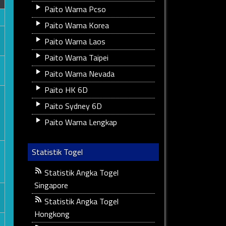
Paito Warna Pcso
Paito Warna Korea
Paito Warna Laos
Paito Warna Taipei
Paito Warna Nevada
Paito HK 6D
Paito Sydney 6D
Paito Warna Lengkap
Statistik Togel
Statistik Angka Togel
Singapore
Statistik Angka Togel
Hongkong