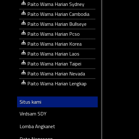
Paito Warna Harian Sydney
Paito Warna Harian Cambodia
Paito Warna Harian Bullseye
Paito Warna Harian Pcso
Paito Warna Harian Korea
Paito Warna Harian Laos
Paito Warna Harian Taipei
Paito Warna Harian Nevada
Paito Warna Harian Lengkap
Situs kami
Virdsam SDY
Lomba Angkanet
Data Nagasaon