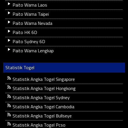
Paito Warna Laos
Paito Warna Taipei
Paito Warna Nevada
Paito HK 6D
Paito Sydney 6D
Paito Warna Lengkap
Statistik Togel
Statistik Angka Togel Singapore
Statistik Angka Togel Hongkong
Statistik Angka Togel Sydney
Statistik Angka Togel Cambodia
Statistik Angka Togel Bullseye
Statistik Angka Togel Pcso