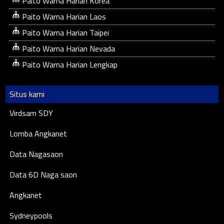
Paito Warna Harian Korea
Paito Warna Harian Laos
Paito Warna Harian Taipei
Paito Warna Harian Nevada
Paito Warna Harian Lengkap
Situs kami
Virdsam SDY
Lomba Angkanet
Data Nagasaon
Data 6D Naga saon
Angkanet
Sydneypools