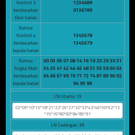
Kontrol 3
1234689
berdasarkan
0136789
Ekor harian
Rumus
Kontrol 4
1345678
berdasarkan
1345679
kepala harian
Rumus
00 03 05 07 08 14 16 19 20 29 30 31
Angka Mati
34 35 41 42 44 45 48 51 55 59 60 63
berdasarkan
64 66 67 69 70 71 72 74 87 89 90 92
kepala harian
94 95 98
LN Utama 19
LN Cadangan 38