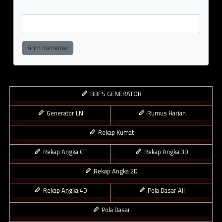
Email
Kirim Komentar
BBFS GENERATOR
Generator LN
Rumus Harian
Rekap Kumat
Rekap Angka CT
Rekap Angka 3D
Rekap Angka 2D
Rekap Angka 4D
Pola Dasar All
Pola Dasar