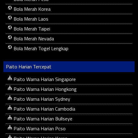
Bola Merah Korea
Bola Merah Laos
Bola Merah Taipei
Bola Merah Nevada
Bola Merah Togel Lengkap
Paito Harian Tercepat
Paito Warna Harian Singapore
Paito Warna Harian Hongkong
Paito Warna Harian Sydney
Paito Warna Harian Cambodia
Paito Warna Harian Bullseye
Paito Warna Harian Pcso