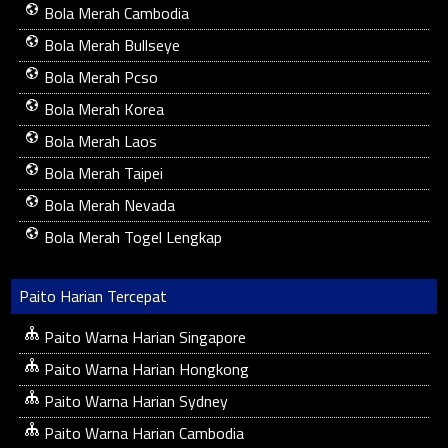
Bola Merah Cambodia
Bola Merah Bullseye
Bola Merah Pcso
Bola Merah Korea
Bola Merah Laos
Bola Merah Taipei
Bola Merah Nevada
Bola Merah Togel Lengkap
Paito Harian Tercepat
Paito Warna Harian Singapore
Paito Warna Harian Hongkong
Paito Warna Harian Sydney
Paito Warna Harian Cambodia