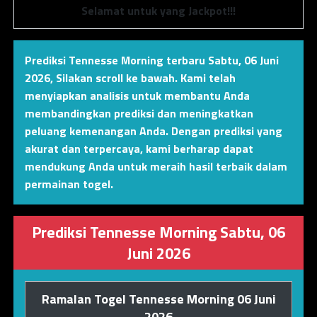
Selamat untuk yang Jackpot!!!
Prediksi Tennesse Morning terbaru Sabtu, 06 Juni
2026
,
Silakan scroll ke bawah. Kami telah
menyiapkan analisis untuk membantu Anda
membandingkan prediksi dan meningkatkan
peluang kemenangan Anda. Dengan prediksi yang
akurat dan terpercaya, kami berharap dapat
mendukung Anda untuk meraih hasil terbaik dalam
permainan togel.
Prediksi Tennesse Morning Sabtu, 06
Juni 2026
Ramalan Togel Tennesse Morning 06 Juni
2026