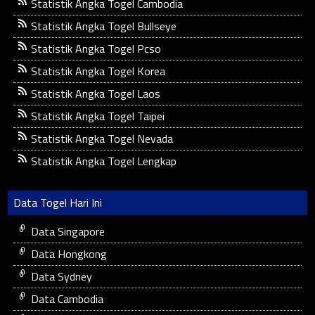
Statistik Angka Togel Cambodia
Statistik Angka Togel Bullseye
Statistik Angka Togel Pcso
Statistik Angka Togel Korea
Statistik Angka Togel Laos
Statistik Angka Togel Taipei
Statistik Angka Togel Nevada
Statistik Angka Togel Lengkap
Data Togel Hari Ini
Data Singapore
Data Hongkong
Data Sydney
Data Cambodia