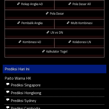
Rekap Angka 4D
Pola Dasar All
Pola Dasar
Pembalik Angka
Multi Kombinasi
LN vs DN
Kombinasi 4D
Kolaborasi LN
Kalkulator Togel
Prediksi Hari Ini
Paito Warna HK
Prediksi Singapore
Prediksi Hongkong
Prediksi Sydney
Prediksi Cambodia