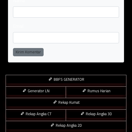
Nama
Email
Kirim Komentar
BBFS GENERATOR
Generator LN
Rumus Harian
Rekap Kumat
Rekap Angka CT
Rekap Angka 3D
Rekap Angka 2D