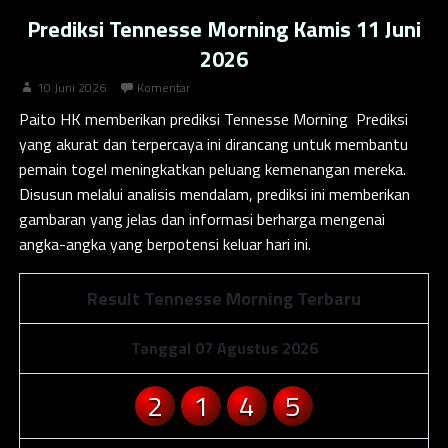
Prediksi Tennesse Morning Kamis 11 Juni
2026
10 Juni 2026
Komentar
Paito HK
memberikan prediksi Tennesse Morning Prediksi
yang akurat dan terpercaya ini dirancang untuk membantu
pemain togel meningkatkan peluang kemenangan mereka.
Disusun melalui analisis mendalam, prediksi ini memberikan
gambaran yang jelas dan informasi berharga mengenai
angka-angka yang berpotensi keluar hari ini.
Result Tennesse Morning Terbaru
Tanggal 07 Agustus 2026
2
1
4
5