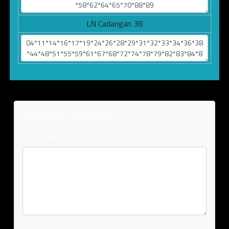
LN Cadangan 38
Tinggalkan Komentar
Komentar