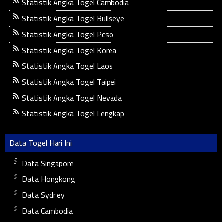
Statistik Angka Togel Cambodia
Statistik Angka Togel Bullseye
Statistik Angka Togel Pcso
Statistik Angka Togel Korea
Statistik Angka Togel Laos
Statistik Angka Togel Taipei
Statistik Angka Togel Nevada
Statistik Angka Togel Lengkap
Data Togel Hari Ini
Data Singapore
Data Hongkong
Data Sydney
Data Cambodia