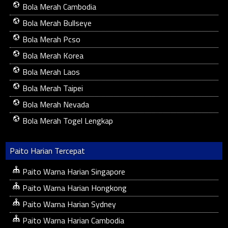
Bola Merah Cambodia
Bola Merah Bullseye
Bola Merah Pcso
Bola Merah Korea
Bola Merah Laos
Bola Merah Taipei
Bola Merah Nevada
Bola Merah Togel Lengkap
Paito Harian Tercepat
Paito Warna Harian Singapore
Paito Warna Harian Hongkong
Paito Warna Harian Sydney
Paito Warna Harian Cambodia