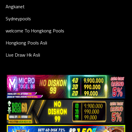
Angkanet
Sydneypools
welcome To Hongkong Pools
Hongkong Pools Asli
Live Draw Hk Asli