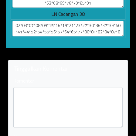
LN Cadangan 38
Tinggalkan Komentar
Komentar