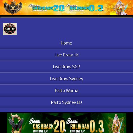
Home
Live Draw HK
Live Draw SGP
Live Draw Sydney
Paito Warna
Paito Sydney 6D