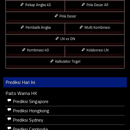
Rekap Angka 4D
Pola Dasar All
Pola Dasar
Pembalik Angka
Multi Kombinasi
LN vs DN
Kombinasi 4D
Kolaborasi LN
Kalkulator Togel
Prediksi Hari Ini
Paito Warna HK
Prediksi Singapore
Prediksi Hongkong
Prediksi Sydney
Prediksi Cambodia