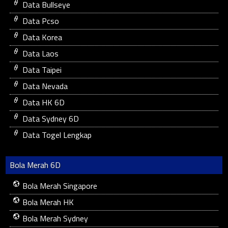
Data Bullseye
Data Pcso
Data Korea
Data Laos
Data Taipei
Data Nevada
Data HK 6D
Data Sydney 6D
Data Togel Lengkap
Bola Merah 6D
Bola Merah Singapore
Bola Merah HK
Bola Merah Sydney