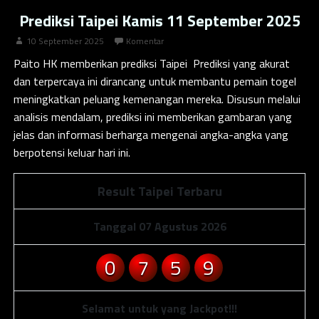
Prediksi Taipei Kamis 11 September 2025
10 September 2025
Komentar
Paito HK
memberikan prediksi Taipei Prediksi yang akurat
dan terpercaya ini dirancang untuk membantu pemain togel
meningkatkan peluang kemenangan mereka. Disusun melalui
analisis mendalam, prediksi ini memberikan gambaran yang
jelas dan informasi berharga mengenai angka-angka yang
berpotensi keluar hari ini.
Result Taipei Terbaru
Tanggal 07 Agustus 2026
0
7
5
9
Selamat untuk yang Jackpot!!!