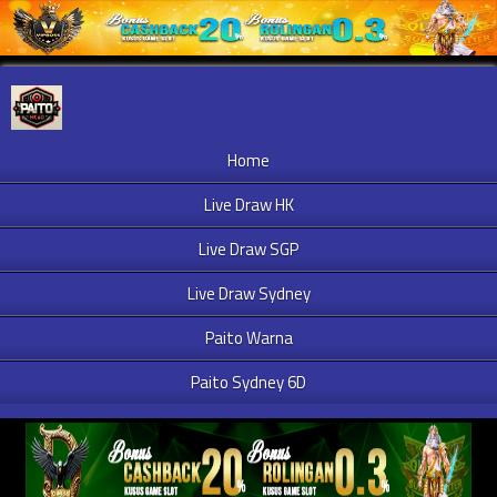
Home
Live Draw HK
Live Draw SGP
Live Draw Sydney
Paito Warna
Paito Sydney 6D