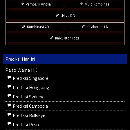
Pembalik Angka
Multi Kombinasi
LN vs DN
Kombinasi 4D
Kolaborasi LN
Kalkulator Togel
Prediksi Hari Ini
Paito Warna HK
Prediksi Singapore
Prediksi Hongkong
Prediksi Sydney
Prediksi Cambodia
Prediksi Bullseye
Prediksi Pcso