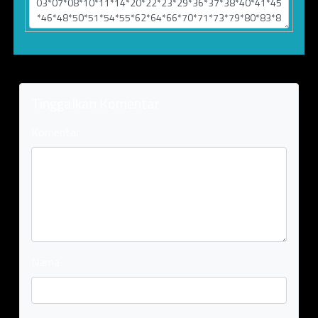
Tinggalkan Komentar
Komentar
Nama