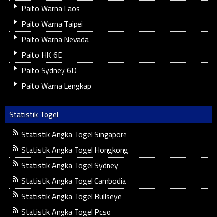
Paito Warna Laos
Paito Warna Taipei
Paito Warna Nevada
Paito HK 6D
Paito Sydney 6D
Paito Warna Lengkap
Statistik Togel
Statistik Angka Togel Singapore
Statistik Angka Togel Hongkong
Statistik Angka Togel Sydney
Statistik Angka Togel Cambodia
Statistik Angka Togel Bullseye
Statistik Angka Togel Pcso