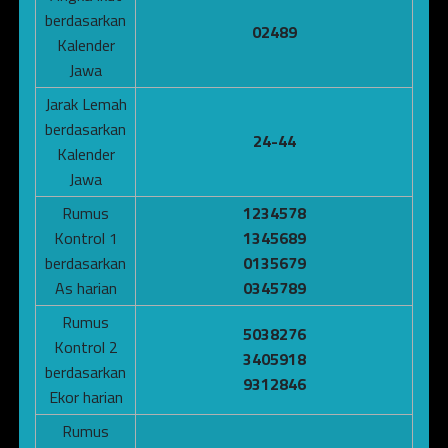
berdasarkan
02489
Kalender
Jawa
Jarak Lemah
berdasarkan
24-44
Kalender
Jawa
Rumus
1234578
Kontrol 1
1345689
berdasarkan
0135679
As harian
0345789
Rumus
5038276
Kontrol 2
3405918
berdasarkan
9312846
Ekor harian
Rumus