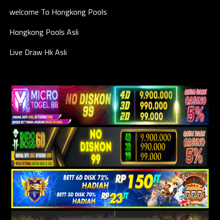
welcome To Hongkong Pools
Hongkong Pools Asli
Live Draw Hk Asli