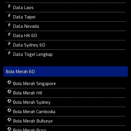
Data Laos
Data Taipei
Data Nevada
Data HK 6D
Data Sydney 6D
Data Togel Lengkap
Bola Merah 6D
Bola Merah Singapore
Bola Merah HK
Bola Merah Sydney
Bola Merah Cambodia
Bola Merah Bullseye
Bola Merah Pcso