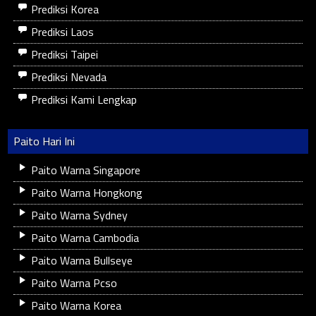
Prediksi Korea
Prediksi Laos
Prediksi Taipei
Prediksi Nevada
Prediksi Kami Lengkap
Paito Hari Ini
Paito Warna Singapore
Paito Warna Hongkong
Paito Warna Sydney
Paito Warna Cambodia
Paito Warna Bullseye
Paito Warna Pcso
Paito Warna Korea