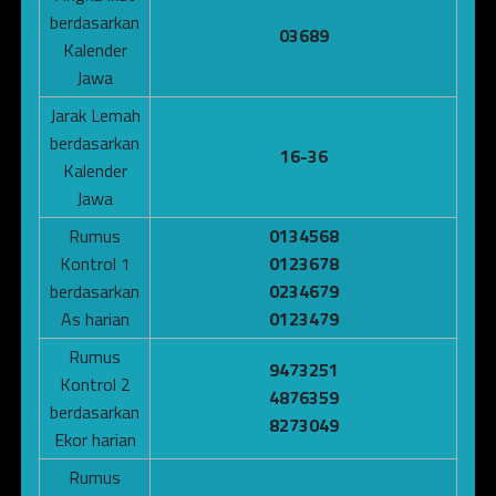
berdasarkan
03689
Kalender
Jawa
Jarak Lemah
berdasarkan
16-36
Kalender
Jawa
Rumus
0134568
Kontrol 1
0123678
berdasarkan
0234679
As harian
0123479
Rumus
9473251
Kontrol 2
4876359
berdasarkan
8273049
Ekor harian
Rumus