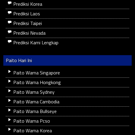
Prediksi Korea
Prediksi Laos
Prediksi Taipei
Prediksi Nevada
Prediksi Kami Lengkap
Paito Hari Ini
Paito Warna Singapore
Paito Warna Hongkong
Paito Warna Sydney
Paito Warna Cambodia
Paito Warna Bullseye
Paito Warna Pcso
Paito Warna Korea