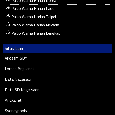
Paito Warna Harian Korea
Paito Warna Harian Laos
Paito Warna Harian Taipei
Paito Warna Harian Nevada
Paito Warna Harian Lengkap
Situs kami
Virdsam SDY
Lomba Angkanet
Data Nagasaon
Data 6D Naga saon
Angkanet
Sydneypools