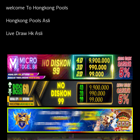
welcome To Hongkong Pools
Hongkong Pools Asli
Live Draw Hk Asli