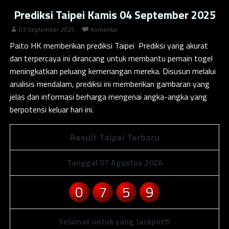
Prediksi Taipei Kamis 04 September 2025
03 September 2025
Komentar
Paito HK
memberikan prediksi Taipei Prediksi yang akurat
dan terpercaya ini dirancang untuk membantu pemain togel
meningkatkan peluang kemenangan mereka. Disusun melalui
analisis mendalam, prediksi ini memberikan gambaran yang
jelas dan informasi berharga mengenai angka-angka yang
berpotensi keluar hari ini.
Result Taipei Terbaru
Tanggal 07 Agustus 2026
0
7
5
9
Selamat untuk yang Jackpot!!!