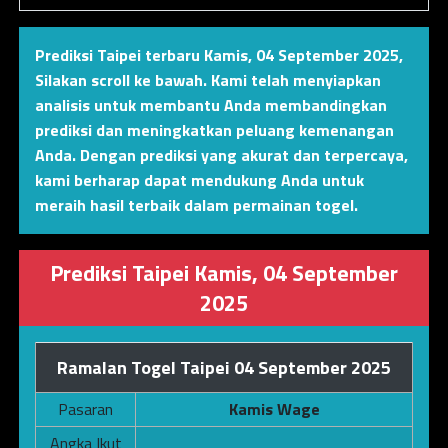
Prediksi Taipei terbaru Kamis, 04 September 2025
,
Silakan scroll ke bawah. Kami telah menyiapkan
analisis untuk membantu Anda membandingkan
prediksi dan meningkatkan peluang kemenangan
Anda. Dengan prediksi yang akurat dan terpercaya,
kami berharap dapat mendukung Anda untuk
meraih hasil terbaik dalam permainan togel.
Prediksi Taipei Kamis, 04 September
2025
Ramalan Togel Taipei 04 September 2025
Pasaran
Kamis Wage
Angka Ikut