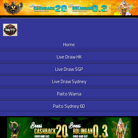
Home
Live Draw HK
Live Draw SGP
Live Draw Sydney
Paito Warna
Paito Sydney 6D