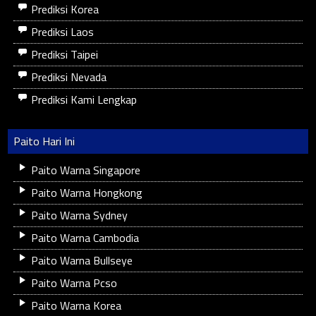
Prediksi Korea
Prediksi Laos
Prediksi Taipei
Prediksi Nevada
Prediksi Kami Lengkap
Paito Hari Ini
Paito Warna Singapore
Paito Warna Hongkong
Paito Warna Sydney
Paito Warna Cambodia
Paito Warna Bullseye
Paito Warna Pcso
Paito Warna Korea