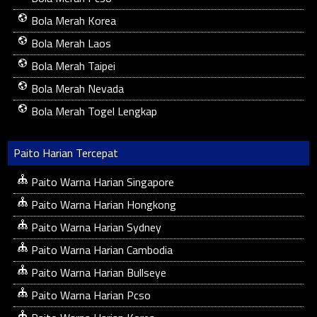
Bola Merah Korea
Bola Merah Laos
Bola Merah Taipei
Bola Merah Nevada
Bola Merah Togel Lengkap
Paito Harian Tercepat
Paito Warna Harian Singapore
Paito Warna Harian Hongkong
Paito Warna Harian Sydney
Paito Warna Harian Cambodia
Paito Warna Harian Bullseye
Paito Warna Harian Pcso