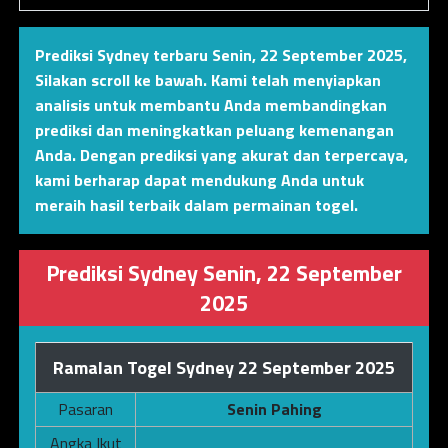
Prediksi Sydney terbaru Senin, 22 September 2025
,
Silakan scroll ke bawah. Kami telah menyiapkan
analisis untuk membantu Anda membandingkan
prediksi dan meningkatkan peluang kemenangan
Anda. Dengan prediksi yang akurat dan terpercaya,
kami berharap dapat mendukung Anda untuk
meraih hasil terbaik dalam permainan togel.
Prediksi Sydney Senin, 22 September
2025
Ramalan Togel Sydney 22 September 2025
Pasaran
Senin Pahing
Angka Ikut