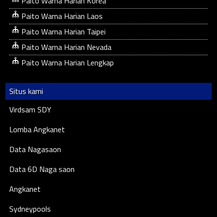
Paito Warna Harian Korea
Paito Warna Harian Laos
Paito Warna Harian Taipei
Paito Warna Harian Nevada
Paito Warna Harian Lengkap
Situs kami
Virdsam SDY
Lomba Angkanet
Data Nagasaon
Data 6D Naga saon
Angkanet
Sydneypools