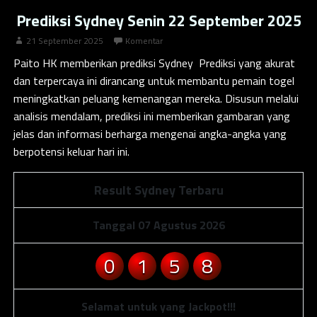
Prediksi Sydney Senin 22 September 2025
21 September 2025
Komentar
Paito HK
memberikan prediksi Sydney Prediksi yang akurat
dan terpercaya ini dirancang untuk membantu pemain togel
meningkatkan peluang kemenangan mereka. Disusun melalui
analisis mendalam, prediksi ini memberikan gambaran yang
jelas dan informasi berharga mengenai angka-angka yang
berpotensi keluar hari ini.
Result Sydney Terbaru
Tanggal 07 Agustus 2026
0
1
5
8
Selamat untuk yang Jackpot!!!