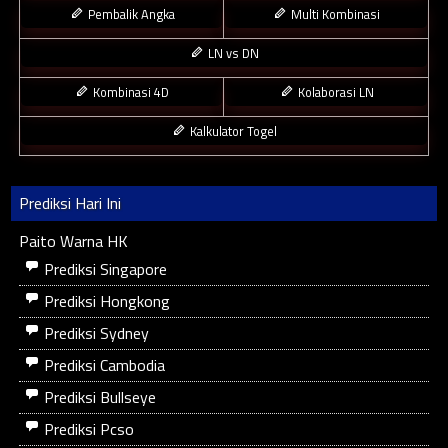
Pembalik Angka
Multi Kombinasi
LN vs DN
Kombinasi 4D
Kolaborasi LN
Kalkulator Togel
Prediksi Hari Ini
Paito Warna HK
Prediksi Singapore
Prediksi Hongkong
Prediksi Sydney
Prediksi Cambodia
Prediksi Bullseye
Prediksi Pcso