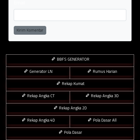
Email
Kirim Komentar
BBFS GENERATOR
Generator LN
Rumus Harian
Rekap Kumat
Rekap Angka CT
Rekap Angka 3D
Rekap Angka 2D
Rekap Angka 4D
Pola Dasar All
Pola Dasar