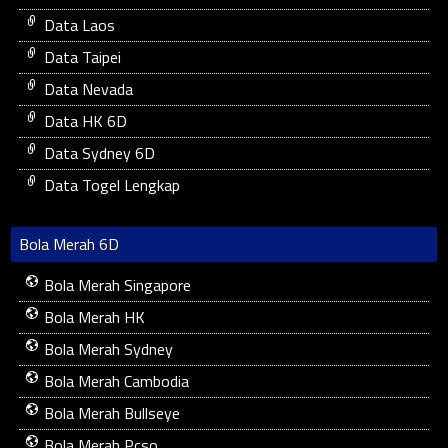
Data Laos
Data Taipei
Data Nevada
Data HK 6D
Data Sydney 6D
Data Togel Lengkap
Bola Merah 6D
Bola Merah Singapore
Bola Merah HK
Bola Merah Sydney
Bola Merah Cambodia
Bola Merah Bullseye
Bola Merah Pcso