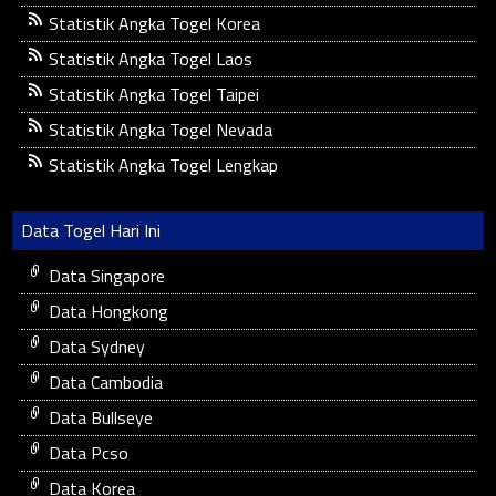
Statistik Angka Togel Korea
Statistik Angka Togel Laos
Statistik Angka Togel Taipei
Statistik Angka Togel Nevada
Statistik Angka Togel Lengkap
Data Togel Hari Ini
Data Singapore
Data Hongkong
Data Sydney
Data Cambodia
Data Bullseye
Data Pcso
Data Korea