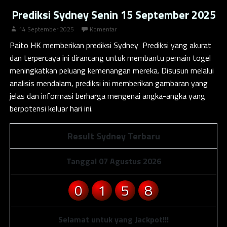
Prediksi Sydney Senin 15 September 2025
14 September 2025
Komentar
Paito HK
memberikan prediksi Sydney Prediksi yang akurat
dan terpercaya ini dirancang untuk membantu pemain togel
meningkatkan peluang kemenangan mereka. Disusun melalui
analisis mendalam, prediksi ini memberikan gambaran yang
jelas dan informasi berharga mengenai angka-angka yang
berpotensi keluar hari ini.
Result Sydney Terbaru
Tanggal 07 Agustus 2026
0
1
5
8
Selamat untuk yang Jackpot!!!