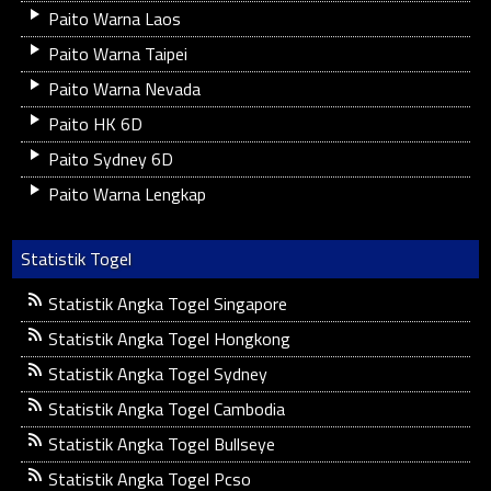
Paito Warna Laos
Paito Warna Taipei
Paito Warna Nevada
Paito HK 6D
Paito Sydney 6D
Paito Warna Lengkap
Statistik Togel
Statistik Angka Togel Singapore
Statistik Angka Togel Hongkong
Statistik Angka Togel Sydney
Statistik Angka Togel Cambodia
Statistik Angka Togel Bullseye
Statistik Angka Togel Pcso