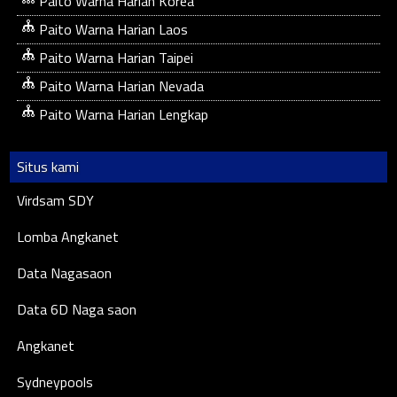
Paito Warna Harian Korea
Paito Warna Harian Laos
Paito Warna Harian Taipei
Paito Warna Harian Nevada
Paito Warna Harian Lengkap
Situs kami
Virdsam SDY
Lomba Angkanet
Data Nagasaon
Data 6D Naga saon
Angkanet
Sydneypools