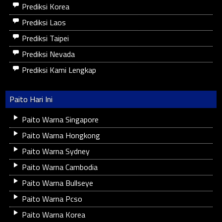
Prediksi Korea
Prediksi Laos
Prediksi Taipei
Prediksi Nevada
Prediksi Kami Lengkap
Paito Hari Ini
Paito Warna Singapore
Paito Warna Hongkong
Paito Warna Sydney
Paito Warna Cambodia
Paito Warna Bullseye
Paito Warna Pcso
Paito Warna Korea