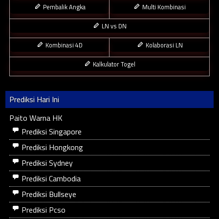
Pembalik Angka
Multi Kombinasi
LN vs DN
Kombinasi 4D
Kolaborasi LN
Kalkulator Togel
Prediksi Hari Ini
Paito Warna HK
Prediksi Singapore
Prediksi Hongkong
Prediksi Sydney
Prediksi Cambodia
Prediksi Bullseye
Prediksi Pcso