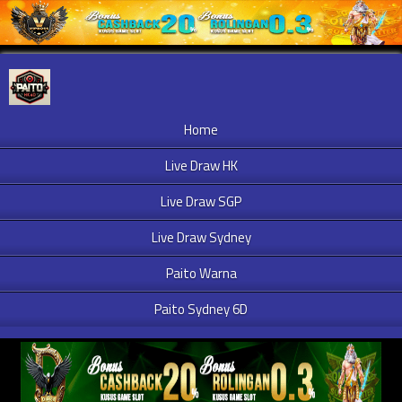
Home
Live Draw HK
Live Draw SGP
Live Draw Sydney
Paito Warna
Paito Sydney 6D