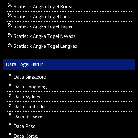
Statistik Angka Togel Korea
Statistik Angka Togel Laos
Statistik Angka Togel Taipei
Statistik Angka Togel Nevada
Statistik Angka Togel Lengkap
Data Togel Hari Ini
Data Singapore
Data Hongkong
Data Sydney
Data Cambodia
Data Bullseye
Data Pcso
Data Korea