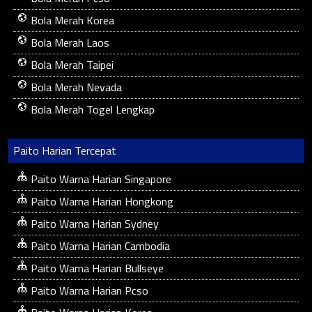
Bola Merah Korea
Bola Merah Laos
Bola Merah Taipei
Bola Merah Nevada
Bola Merah Togel Lengkap
Paito Harian Tercepat
Paito Warna Harian Singapore
Paito Warna Harian Hongkong
Paito Warna Harian Sydney
Paito Warna Harian Cambodia
Paito Warna Harian Bullseye
Paito Warna Harian Pcso