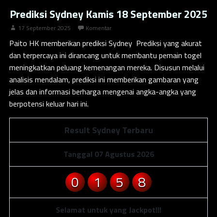
Prediksi Sydney Kamis 18 September 2025
17 September 2025
Komentar
Paito HK
memberikan prediksi Sydney Prediksi yang akurat
dan terpercaya ini dirancang untuk membantu pemain togel
meningkatkan peluang kemenangan mereka. Disusun melalui
analisis mendalam, prediksi ini memberikan gambaran yang
jelas dan informasi berharga mengenai angka-angka yang
berpotensi keluar hari ini.
Result Sydney Terbaru
Tanggal 07 Agustus 2026
0
1
5
8
Selamat untuk yang Jackpot!!!