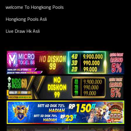
welcome To Hongkong Pools
Hongkong Pools Asli
Live Draw Hk Asli