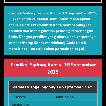
Prediksi Sydney terbaru Kamis, 18 September 2025
,
Silakan scroll ke bawah. Kami telah menyiapkan
analisis untuk membantu Anda membandingkan
prediksi dan meningkatkan peluang kemenangan
Anda. Dengan prediksi yang akurat dan terpercaya,
kami berharap dapat mendukung Anda untuk
meraih hasil terbaik dalam permainan togel.
Prediksi Sydney Kamis, 18 September
2025
Ramalan Togel Sydney 18 September 2025
Pasaran
Kamis Pon
Angka Ikut