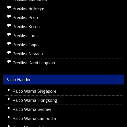
Prediksi Bullseye
Prediksi Pcso
Prediksi Korea
Prediksi Laos
Prediksi Taipei
Prediksi Nevada
Prediksi Kami Lengkap
Paito Hari Ini
Paito Warna Singapore
Paito Warna Hongkong
Paito Warna Sydney
Paito Warna Cambodia