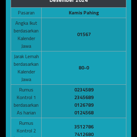
Pasaran
Kamis Pahing
Angka Ikut
berdasarkan
01567
Kalender
Jawa
Jarak Lemah
berdasarkan
80-0
Kalender
Jawa
Rumus
0234589
Kontrol 1
2345689
berdasarkan
0126789
As harian
0124568
Rumus
3512786
Kontrol 2
7412680