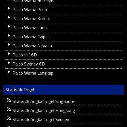
Paito Warna Bullseye
Paito Warna Pcso
Paito Warna Korea
Paito Warna Laos
Paito Warna Taipei
Paito Warna Nevada
Paito HK 6D
Paito Sydney 6D
Paito Warna Lengkap
Statistik Togel
Statistik Angka Togel Singapore
Statistik Angka Togel Hongkong
Statistik Angka Togel Sydney