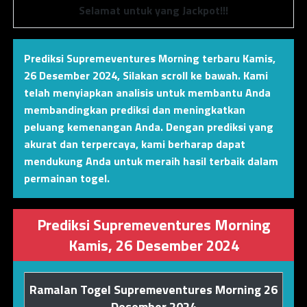
Selamat untuk yang Jackpot!!!
Prediksi Supremeventures Morning terbaru Kamis,
26 Desember 2024
,
Silakan scroll ke bawah. Kami
telah menyiapkan analisis untuk membantu Anda
membandingkan prediksi dan meningkatkan
peluang kemenangan Anda. Dengan prediksi yang
akurat dan terpercaya, kami berharap dapat
mendukung Anda untuk meraih hasil terbaik dalam
permainan togel.
Prediksi Supremeventures Morning
Kamis, 26 Desember 2024
Ramalan Togel Supremeventures Morning 26
Desember 2024