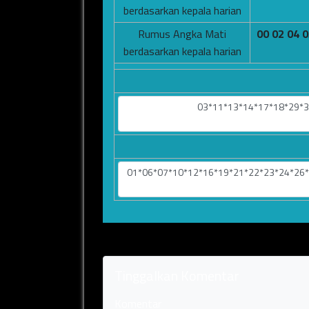
berdasarkan kepala harian
Rumus Angka Mati
00 02 04 0
berdasarkan kepala harian
Tinggalkan Komentar
Komentar