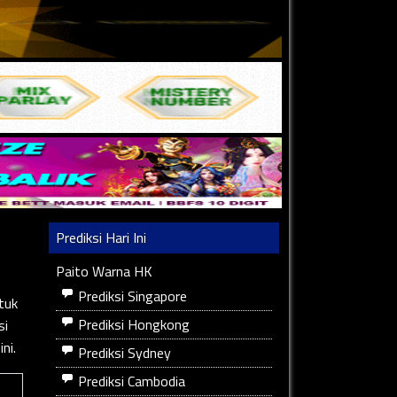
Prediksi Hari Ini
Paito Warna HK
Prediksi Singapore
tuk
Prediksi Hongkong
si
ni.
Prediksi Sydney
Prediksi Cambodia