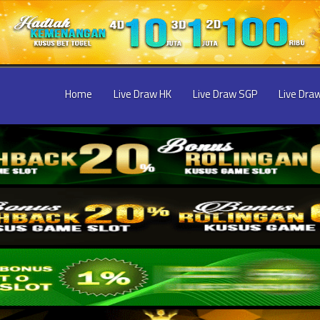
Home
Live Draw HK
Live Draw SGP
Live Dra