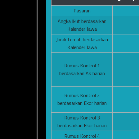
Pasaran
Angka Ikut berdasarkan
Kalender Jawa
Jarak Lemah berdasarkan
Kalender Jawa
Rumus Kontrol 1
berdasarkan As harian
Rumus Kontrol 2
berdasarkan Ekor harian
Rumus Kontrol 3
berdasarkan Ekor harian
Rumus Kontrol 4