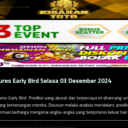
ures Early Bird Selasa 03 Desember 2024
s Early Bird Prediksi yang akurat dan terpercaya ini dirancang un
g kemenangan mereka. Disusun melalui analisis mendalam, predik
rmasi berharga mengenai angka-angka yang berpotensi keluar hari i
remeventures Early Bird Terbaru