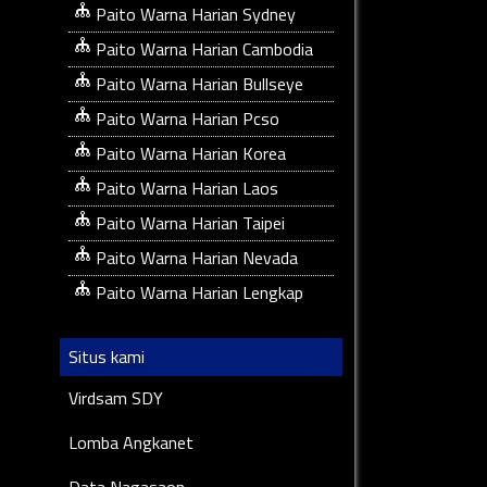
Paito Warna Harian Sydney
Paito Warna Harian Cambodia
Paito Warna Harian Bullseye
Paito Warna Harian Pcso
Paito Warna Harian Korea
Paito Warna Harian Laos
Paito Warna Harian Taipei
Paito Warna Harian Nevada
Paito Warna Harian Lengkap
Situs kami
Virdsam SDY
Lomba Angkanet
Data Nagasaon