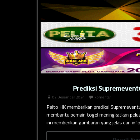
Prediksi Supremevent
02 Desember 2024
Komentar
Paito HK
memberikan prediksi Supremeventure
membantu pemain togel meningkatkan peluan
ini memberikan gambaran yang jelas dan info
Result Sup