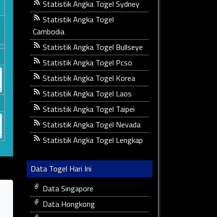
Statistik Angka Togel Sydney
Statistik Angka Togel
4
Cambodia
Statistik Angka Togel Bullseye
Statistik Angka Togel Pcso
Statistik Angka Togel Korea
Statistik Angka Togel Laos
Statistik Angka Togel Taipei
Statistik Angka Togel Nevada
Statistik Angka Togel Lengkap
Data Togel Hari Ini
Data Singapore
Data Hongkong