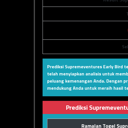
Se
Prediksi Supremeventures Early Bird t
telah menyiapkan analisis untuk mem
peluang kemenangan Anda. Dengan pred
mendukung Anda untuk meraih hasil te
Prediksi Supremeventu
Ramalan Togel Supr