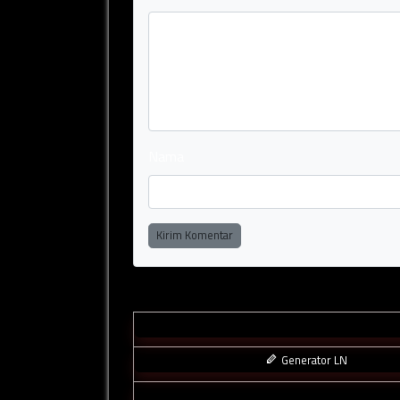
Nama
Kirim Komentar
Generator LN