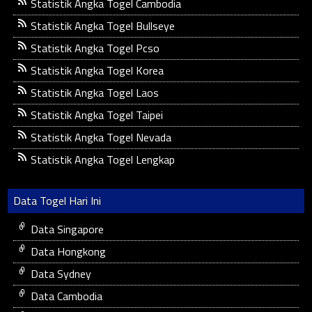
Statistik Angka Togel Cambodia
Statistik Angka Togel Bullseye
Statistik Angka Togel Pcso
Statistik Angka Togel Korea
Statistik Angka Togel Laos
Statistik Angka Togel Taipei
Statistik Angka Togel Nevada
Statistik Angka Togel Lengkap
Data Togel Hari Ini
Data Singapore
Data Hongkong
Data Sydney
Data Cambodia