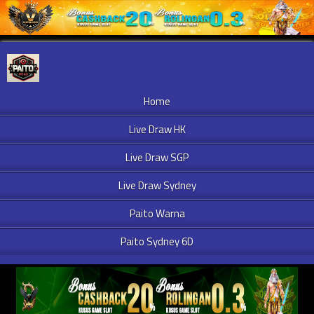
Home
Live Draw HK
Live Draw SGP
Live Draw Sydney
Paito Warna
Paito Sydney 6D