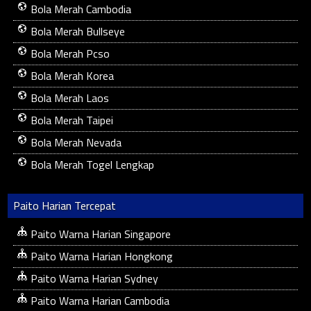
Bola Merah Cambodia
Bola Merah Bullseye
Bola Merah Pcso
Bola Merah Korea
Bola Merah Laos
Bola Merah Taipei
Bola Merah Nevada
Bola Merah Togel Lengkap
Paito Harian Tercepat
Paito Warna Harian Singapore
Paito Warna Harian Hongkong
Paito Warna Harian Sydney
Paito Warna Harian Cambodia