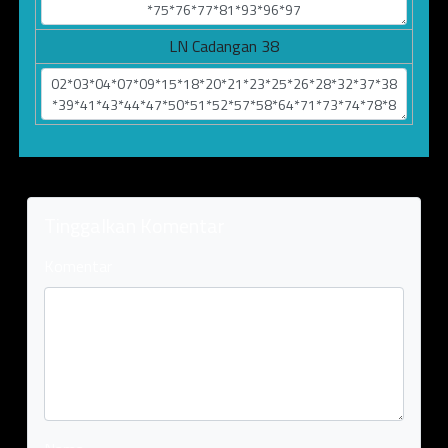
LN Cadangan 38
Tinggalkan Komentar
Komentar