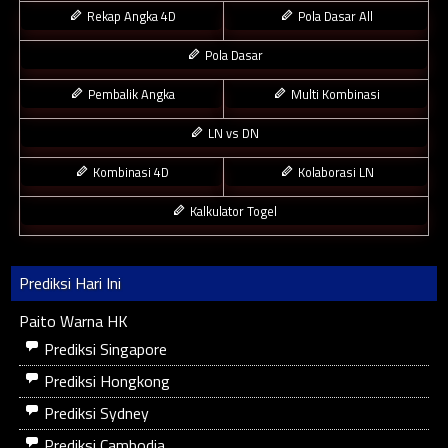
Rekap Angka 4D
Pola Dasar All
Pola Dasar
Pembalik Angka
Multi Kombinasi
LN vs DN
Kombinasi 4D
Kolaborasi LN
Kalkulator Togel
Prediksi Hari Ini
Paito Warna HK
Prediksi Singapore
Prediksi Hongkong
Prediksi Sydney
Prediksi Cambodia