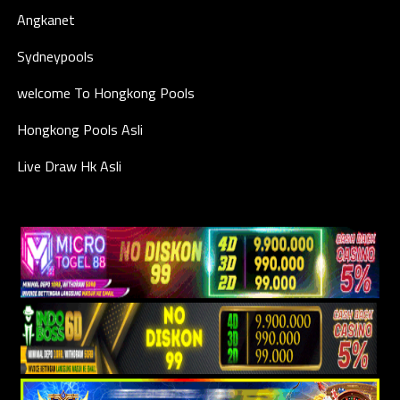
Angkanet
Sydneypools
welcome To Hongkong Pools
Hongkong Pools Asli
Live Draw Hk Asli