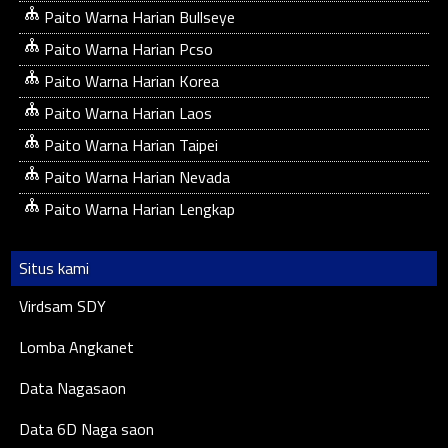
Paito Warna Harian Bullseye
Paito Warna Harian Pcso
Paito Warna Harian Korea
Paito Warna Harian Laos
Paito Warna Harian Taipei
Paito Warna Harian Nevada
Paito Warna Harian Lengkap
Situs kami
Virdsam SDY
Lomba Angkanet
Data Nagasaon
Data 6D Naga saon