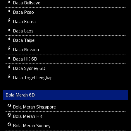
Data Bullseye
Data Pcso
Data Korea
Data Laos
Data Taipei
Data Nevada
Data HK 6D
Data Sydney 6D
Data Togel Lengkap
Bola Merah 6D
Bola Merah Singapore
Bola Merah HK
Bola Merah Sydney