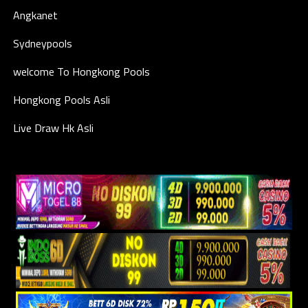
Angkanet
Sydneypools
welcome To Hongkong Pools
Hongkong Pools Asli
Live Draw Hk Asli