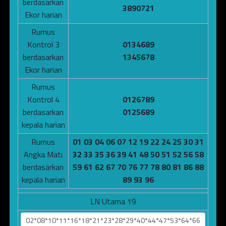
berdasarkan
3890721
Ekor harian
Rumus
Kontrol 3
0134689
berdasarkan
1345678
Ekor harian
Rumus
Kontrol 4
0126789
berdasarkan
0125689
kepala harian
Rumus
01 03 04 06 07 12 19 22 24 25 30 31
Angka Mati
32 33 35 36 39 41 48 50 51 52 56 58
berdasarkan
59 61 62 67 70 76 77 78 80 81 86 88
kepala harian
89 93 96
LN Utama 19