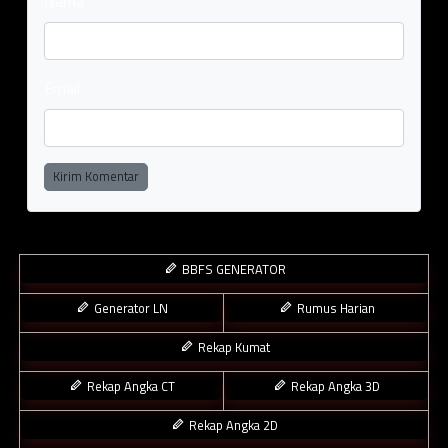
Nama
Email
Kirim Komentar
BBFS GENERATOR
Generator LN
Rumus Harian
Rekap Kumat
Rekap Angka CT
Rekap Angka 3D
Rekap Angka 2D