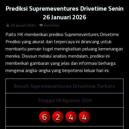
Prediksi Supremeventures Drivetime Senin
26 Januari 2026
25 Januari 2026
Komentar
Paito HK
memberikan prediksi Supremeventures Drivetime
Prediksi yang akurat dan terpercaya ini dirancang untuk
membantu pemain togel meningkatkan peluang kemenangan
mereka. Disusun melalui analisis mendalam, prediksi ini
memberikan gambaran yang jelas dan informasi berharga
mengenai angka-angka yang berpotensi keluar hari ini.
Result Supremeventures Drivetime Terbaru
Tanggal 09 Agustus 2026
6
2
4
4