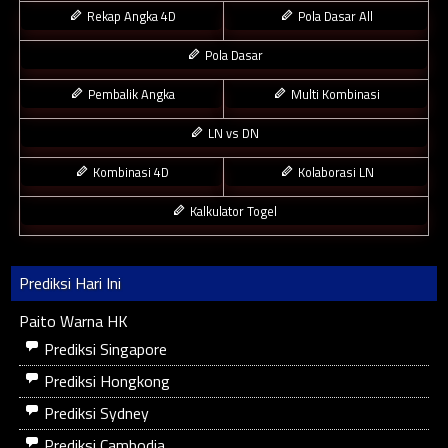
Rekap Angka 4D
Pola Dasar All
Pola Dasar
Pembalik Angka
Multi Kombinasi
LN vs DN
Kombinasi 4D
Kolaborasi LN
Kalkulator Togel
Prediksi Hari Ini
Paito Warna HK
Prediksi Singapore
Prediksi Hongkong
Prediksi Sydney
Prediksi Cambodia