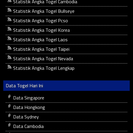
Statistik Angka Togel Cambodia
Statistik Angka Togel Bullseye
Statistik Angka Togel Pcso
Statistik Angka Togel Korea
Statistik Angka Togel Laos
Statistik Angka Togel Taipei
Statistik Angka Togel Nevada
Statistik Angka Togel Lengkap
Data Togel Hari Ini
Data Singapore
Data Hongkong
Data Sydney
Data Cambodia