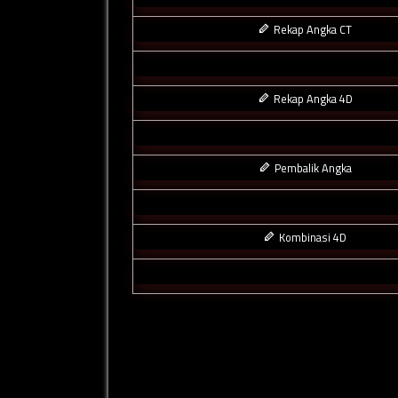
Rekap Angka CT
Rekap Angka 4D
Pembalik Angka
Kombinasi 4D