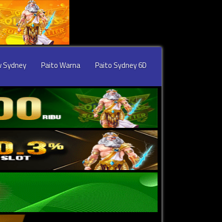
w Sydney
Paito Warna
Paito Sydney 6D