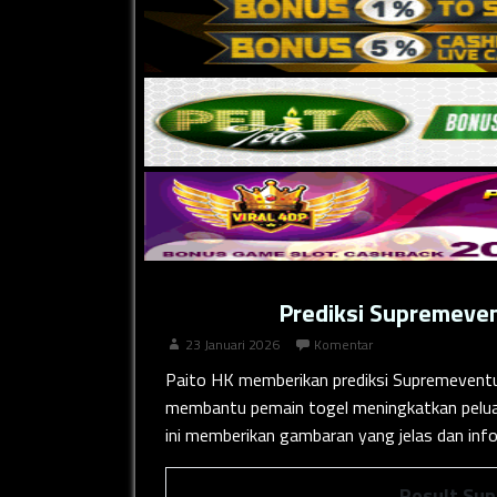
Prediksi Supremeven
23 Januari 2026
Komentar
Paito HK
memberikan prediksi Supremeventur
membantu pemain togel meningkatkan peluan
ini memberikan gambaran yang jelas dan info
Result Sup