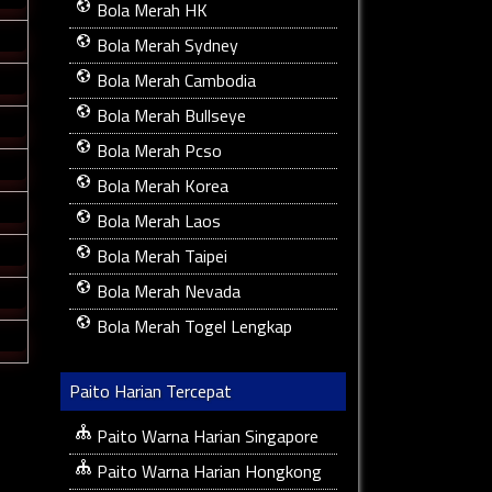
Bola Merah HK
Bola Merah Sydney
Bola Merah Cambodia
Bola Merah Bullseye
Bola Merah Pcso
Bola Merah Korea
Bola Merah Laos
Bola Merah Taipei
Bola Merah Nevada
Bola Merah Togel Lengkap
Paito Harian Tercepat
Paito Warna Harian Singapore
Paito Warna Harian Hongkong