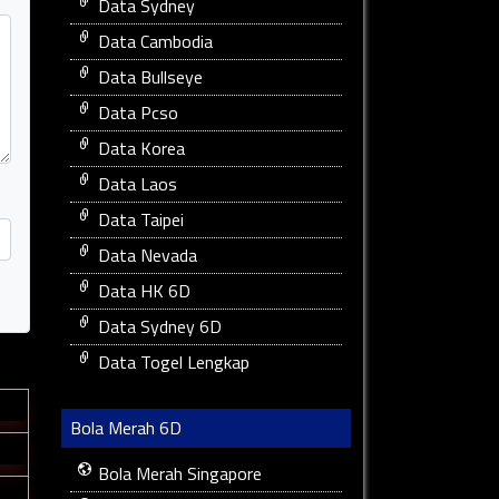
Data Sydney
Data Cambodia
Data Bullseye
Data Pcso
Data Korea
Data Laos
Data Taipei
Data Nevada
Data HK 6D
Data Sydney 6D
Data Togel Lengkap
Bola Merah 6D
Bola Merah Singapore