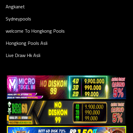
Angkanet
Sydneypools
welcome To Hongkong Pools
Hongkong Pools Asli
Live Draw Hk Asli