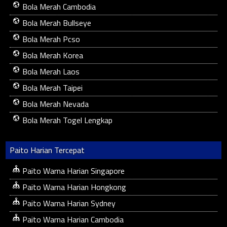
Bola Merah Cambodia
Bola Merah Bullseye
Bola Merah Pcso
Bola Merah Korea
Bola Merah Laos
Bola Merah Taipei
Bola Merah Nevada
Bola Merah Togel Lengkap
Paito Harian Tercepat
Paito Warna Harian Singapore
Paito Warna Harian Hongkong
Paito Warna Harian Sydney
Paito Warna Harian Cambodia