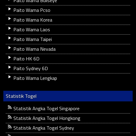
Paito Warna Bullseye
Paito Warna Pcso
Paito Warna Korea
Paito Warna Laos
Paito Warna Taipei
Paito Warna Nevada
Paito HK 6D
Paito Sydney 6D
Paito Warna Lengkap
Statistik Togel
Statistik Angka Togel Singapore
Statistik Angka Togel Hongkong
Statistik Angka Togel Sydney