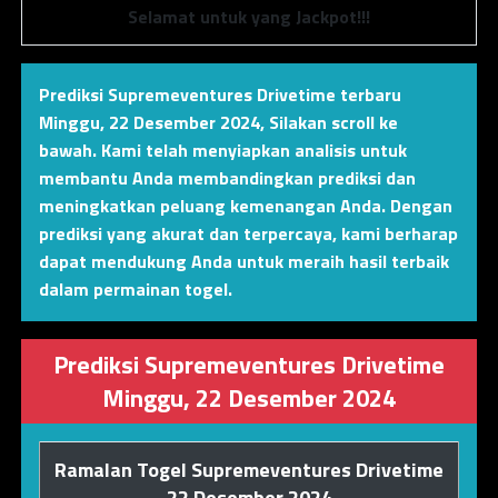
Selamat untuk yang Jackpot!!!
Prediksi Supremeventures Drivetime terbaru
Minggu, 22 Desember 2024
,
Silakan scroll ke
bawah. Kami telah menyiapkan analisis untuk
membantu Anda membandingkan prediksi dan
meningkatkan peluang kemenangan Anda. Dengan
prediksi yang akurat dan terpercaya, kami berharap
dapat mendukung Anda untuk meraih hasil terbaik
dalam permainan togel.
Prediksi Supremeventures Drivetime
Minggu, 22 Desember 2024
Ramalan Togel Supremeventures Drivetime
22 Desember 2024