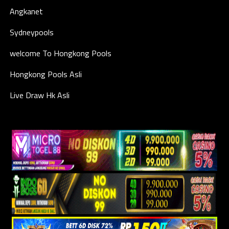
Angkanet
Sydneypools
welcome To Hongkong Pools
Hongkong Pools Asli
Live Draw Hk Asli