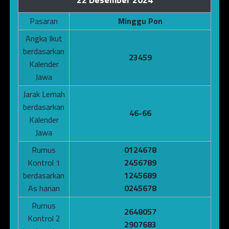
Pasaran
Minggu Pon
Angka Ikut
berdasarkan
23459
Kalender
Jawa
Jarak Lemah
berdasarkan
46-66
Kalender
Jawa
Rumus
0124678
Kontrol 1
2456789
berdasarkan
1245689
As harian
0245678
Rumus
2648057
Kontrol 2
2907683