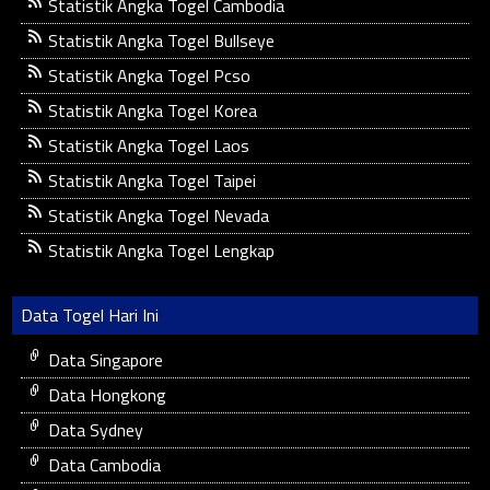
Statistik Angka Togel Cambodia
Statistik Angka Togel Bullseye
Statistik Angka Togel Pcso
Statistik Angka Togel Korea
Statistik Angka Togel Laos
Statistik Angka Togel Taipei
Statistik Angka Togel Nevada
Statistik Angka Togel Lengkap
Data Togel Hari Ini
Data Singapore
Data Hongkong
Data Sydney
Data Cambodia