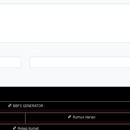
Email
BBFS GENERATOR
Rumus Harian
Rekap Kumat