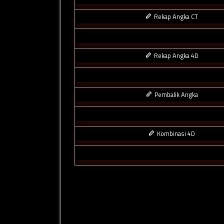
Rekap Angka CT
Rekap Angka 4D
Pembalik Angka
Kombinasi 4D