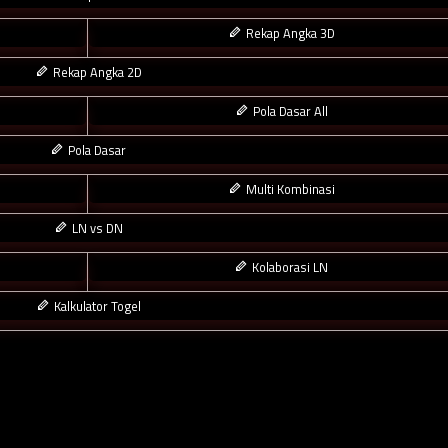
Rekap Angka 3D
Rekap Angka 2D
Pola Dasar All
Pola Dasar
Multi Kombinasi
LN vs DN
Kolaborasi LN
Kalkulator Togel