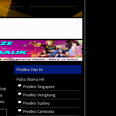
Prediksi Hari Ini
Paito Warna HK
Prediksi Singapore
ntuk
Prediksi Hongkong
si
ni.
Prediksi Sydney
Prediksi Cambodia