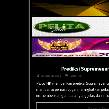
Prediksi Supremeven
29 Januari 2025
Komentar
Paito HK
memberikan prediksi Supremeventur
membantu pemain togel meningkatkan peluan
ini memberikan gambaran yang jelas dan info
Result Sup