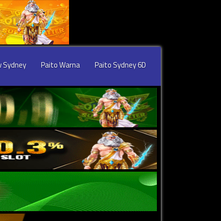
w Sydney
Paito Warna
Paito Sydney 6D