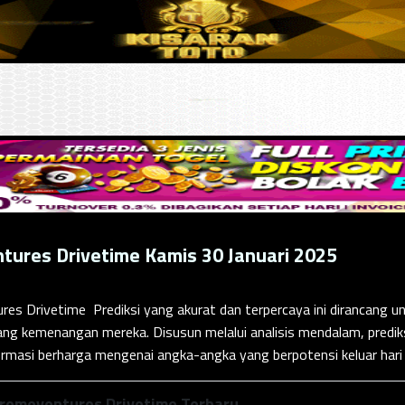
tures Drivetime Kamis 30 Januari 2025
es Drivetime Prediksi yang akurat dan terpercaya ini dirancang u
g kemenangan mereka. Disusun melalui analisis mendalam, predik
rmasi berharga mengenai angka-angka yang berpotensi keluar hari i
remeventures Drivetime Terbaru