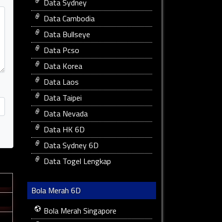
Data Sydney
Data Cambodia
Data Bullseye
Data Pcso
Data Korea
Data Laos
Data Taipei
Data Nevada
Data HK 6D
Data Sydney 6D
Data Togel Lengkap
Bola Merah 6D
Bola Merah Singapore