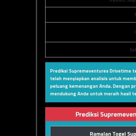
Se
Prediksi Supremeventures Drivetime te
telah menyiapkan analisis untuk mem
peluang kemenangan Anda. Dengan pred
mendukung Anda untuk meraih hasil te
Prediksi Supremeven
Ramalan Togel Sup