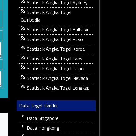
Statistik Angka Togel Sydney
Statistik Angka Togel
4
Cambodia
Statistik Angka Togel Bullseye
Statistik Angka Togel Pcso
Statistik Angka Togel Korea
Statistik Angka Togel Laos
Statistik Angka Togel Taipei
Statistik Angka Togel Nevada
Statistik Angka Togel Lengkap
Data Togel Hari Ini
Data Singapore
Data Hongkong