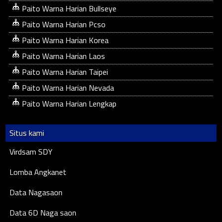
Paito Warna Harian Bullseye
Paito Warna Harian Pcso
Paito Warna Harian Korea
Paito Warna Harian Laos
Paito Warna Harian Taipei
Paito Warna Harian Nevada
Paito Warna Harian Lengkap
Situs kami
Virdsam SDY
Lomba Angkanet
Data Nagasaon
Data 6D Naga saon