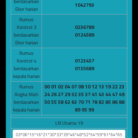
berdasarkan
1042793
Ekor harian
Rumus
Kontrol 3
0236789
berdasarkan
0124589
Ekor harian
Rumus
Kontrol 4
0123457
berdasarkan
0135689
kepala harian
Rumus
00 01 02 04 07 08 10 12 13 19 22 23
Angka Mati
24 26 27 29 32 35 37 41 43 44 47 49
berdasarkan
50 55 58 62 63 70 71 78 82 85 86 88
kepala harian
89 95 99
LN Utama 19