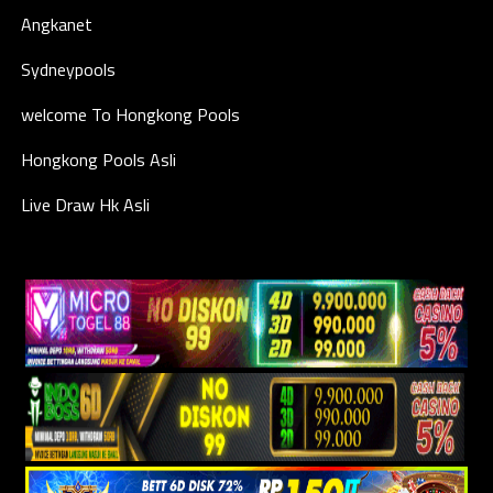
Angkanet
Sydneypools
welcome To Hongkong Pools
Hongkong Pools Asli
Live Draw Hk Asli