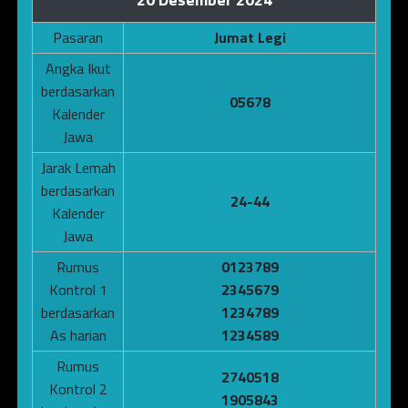
Pasaran
Jumat Legi
Angka Ikut
berdasarkan
05678
Kalender
Jawa
Jarak Lemah
berdasarkan
24-44
Kalender
Jawa
Rumus
0123789
Kontrol 1
2345679
berdasarkan
1234789
As harian
1234589
Rumus
2740518
Kontrol 2
1905843