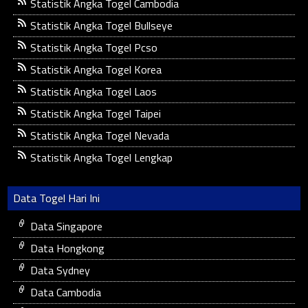
Statistik Angka Togel Cambodia
Statistik Angka Togel Bullseye
Statistik Angka Togel Pcso
Statistik Angka Togel Korea
Statistik Angka Togel Laos
Statistik Angka Togel Taipei
Statistik Angka Togel Nevada
Statistik Angka Togel Lengkap
Data Togel Hari Ini
Data Singapore
Data Hongkong
Data Sydney
Data Cambodia