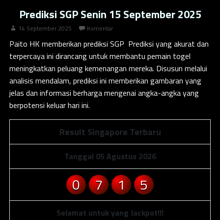
Prediksi SGP Senin 15 September 2025
14 September 2025
Komentar
Paito HK
memberikan prediksi SGP Prediksi yang akurat dan
terpercaya ini dirancang untuk membantu pemain togel
meningkatkan peluang kemenangan mereka. Disusun melalui
analisis mendalam, prediksi ini memberikan gambaran yang
jelas dan informasi berharga mengenai angka-angka yang
berpotensi keluar hari ini.
Result Singapore Terbaru
Tanggal 05 Agustus 2026
0
7
1
5
Selamat untuk yang Jackpot!!!