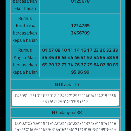
berdasarkan
0125678
Ekor harian
Rumus
Kontrol 4
1234789
berdasarkan
3456789
kepala harian
Rumus
01 07 08 10 11 14 16 17 23 30 32 33
Angka Mati
35 36 38 43 44 46 51 52 54 55 58 59
berdasarkan
69 70 72 73 74 76 77 79 84 87 88 89
kepala harian
95 96 99
LN Utama 19
LN Cadangan 38