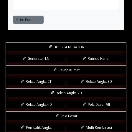
Kirim Komentar
BBFS GENERATOR
Generator LN
Rumus Harian
Rekap Kumat
Rekap Angka CT
Rekap Angka 3D
Rekap Angka 2D
Rekap Angka 4D
Pola Dasar All
Pola Dasar
Pembalik Angka
Multi Kombinasi