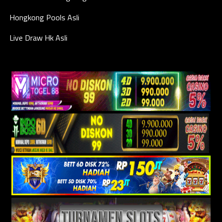
Hongkong Pools Asli
Live Draw Hk Asli