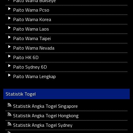
Paito Warna Bullseye
Paito Warna Pcso
Paito Warna Korea
Paito Warna Laos
Paito Warna Taipei
Paito Warna Nevada
Paito HK 6D
Paito Sydney 6D
Paito Warna Lengkap
Statistik Togel
Statistik Angka Togel Singapore
Statistik Angka Togel Hongkong
Statistik Angka Togel Sydney