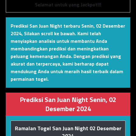
Selamat untuk yang Jackpot!!!
Prediksi San Juan Night terbaru Senin, 02 Desember
2024
,
Silakan scroll ke bawah. Kami telah
menyiapkan analisis untuk membantu Anda
membandingkan prediksi dan meningkatkan
peluang kemenangan Anda. Dengan prediksi yang
akurat dan terpercaya, kami berharap dapat
mendukung Anda untuk meraih hasil terbaik dalam
permainan togel.
Prediksi San Juan Night Senin, 02
Desember 2024
Ramalan Togel San Juan Night 02 Desember
2024