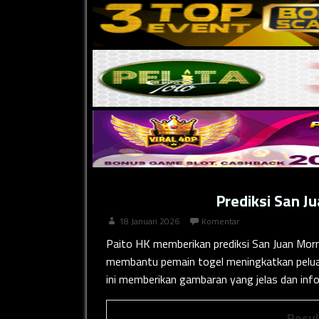
Prediksi San J
18 Januari 2026
Komentar
Paito HK
memberikan prediksi San Juan Morni
membantu pemain togel meningkatkan peluan
ini memberikan gambaran yang jelas dan info
Resul