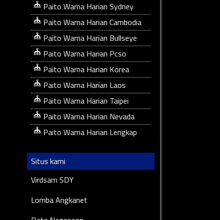
Paito Warna Harian Sydney
Paito Warna Harian Cambodia
Paito Warna Harian Bullseye
Paito Warna Harian Pcso
Paito Warna Harian Korea
Paito Warna Harian Laos
Paito Warna Harian Taipei
Paito Warna Harian Nevada
Paito Warna Harian Lengkap
Situs kami
Virdsam SDY
Lomba Angkanet
Data Nagasaon