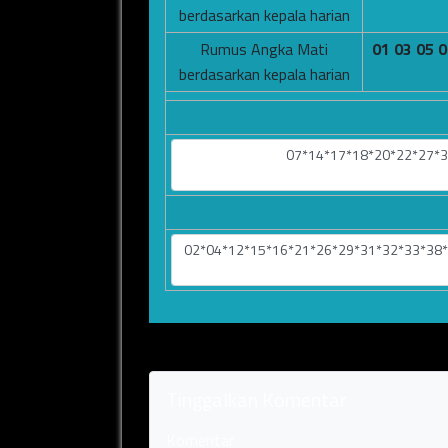
berdasarkan kepala harian
Rumus Angka Mati
01 03 05 0
berdasarkan kepala harian
Tinggalkan Komentar
Komentar