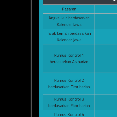
Pasaran
Angka Ikut berdasarkan
Kalender Jawa
Jarak Lemah berdasarkan
Kalender Jawa
Rumus Kontrol 1
berdasarkan As harian
Rumus Kontrol 2
berdasarkan Ekor harian
Rumus Kontrol 3
berdasarkan Ekor harian
Rumus Kontrol 4