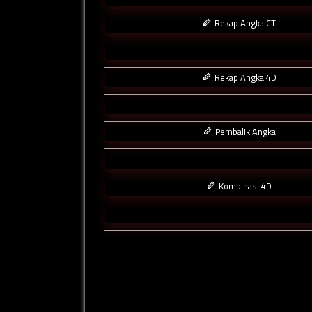
Rekap Angka CT
Rekap Angka 4D
Pembalik Angka
Kombinasi 4D