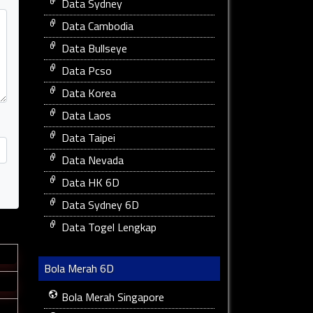
Data Sydney
Data Cambodia
Data Bullseye
Data Pcso
Data Korea
Data Laos
Data Taipei
Data Nevada
Data HK 6D
Data Sydney 6D
Data Togel Lengkap
Bola Merah 6D
Bola Merah Singapore