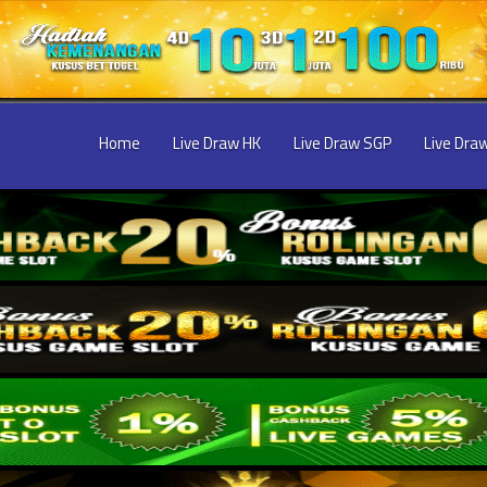
Home
Live Draw HK
Live Draw SGP
Live Dra