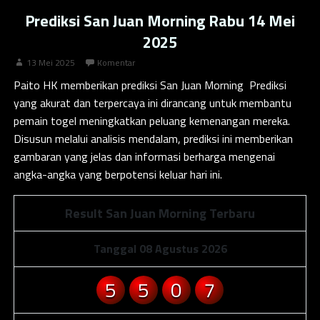
Prediksi San Juan Morning Rabu 14 Mei
2025
13 Mei 2025
Komentar
Paito HK
memberikan prediksi San Juan Morning Prediksi
yang akurat dan terpercaya ini dirancang untuk membantu
pemain togel meningkatkan peluang kemenangan mereka.
Disusun melalui analisis mendalam, prediksi ini memberikan
gambaran yang jelas dan informasi berharga mengenai
angka-angka yang berpotensi keluar hari ini.
Result San Juan Morning Terbaru
Tanggal 08 Agustus 2026
5
5
0
7