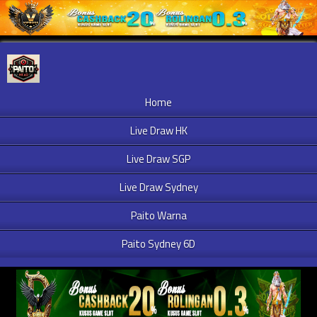
Home
Live Draw HK
Live Draw SGP
Live Draw Sydney
Paito Warna
Paito Sydney 6D