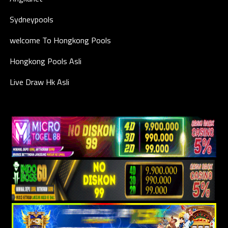
Sydneypools
welcome To Hongkong Pools
Hongkong Pools Asli
Live Draw Hk Asli