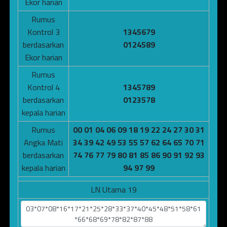
Ekor harian
Rumus
Kontrol 3
1345679
berdasarkan
0124589
Ekor harian
Rumus
Kontrol 4
1345789
berdasarkan
0123578
kepala harian
Rumus
00 01 04 06 09 18 19 22 24 27 30 31
Angka Mati
34 39 42 49 53 55 57 62 64 65 70 71
berdasarkan
74 76 77 79 80 81 85 86 90 91 92 93
kepala harian
94 97 99
LN Utama 19