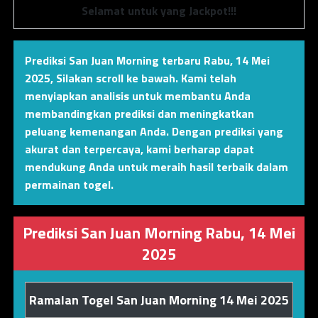
Selamat untuk yang Jackpot!!!
Prediksi San Juan Morning terbaru Rabu, 14 Mei
2025
,
Silakan scroll ke bawah. Kami telah
menyiapkan analisis untuk membantu Anda
membandingkan prediksi dan meningkatkan
peluang kemenangan Anda. Dengan prediksi yang
akurat dan terpercaya, kami berharap dapat
mendukung Anda untuk meraih hasil terbaik dalam
permainan togel.
Prediksi San Juan Morning Rabu, 14 Mei
2025
Ramalan Togel San Juan Morning 14 Mei 2025