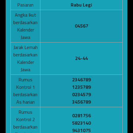
Pasaran
Rabu Legi
Angka Ikut
berdasarkan
04567
Kalender
Jawa
Jarak Lemah
berdasarkan
24-44
Kalender
Jawa
Rumus
2346789
Kontrol 1
1235789
berdasarkan
0234579
As harian
3456789
Rumus
0281756
Kontrol 2
5823140
berdasarkan
9431075