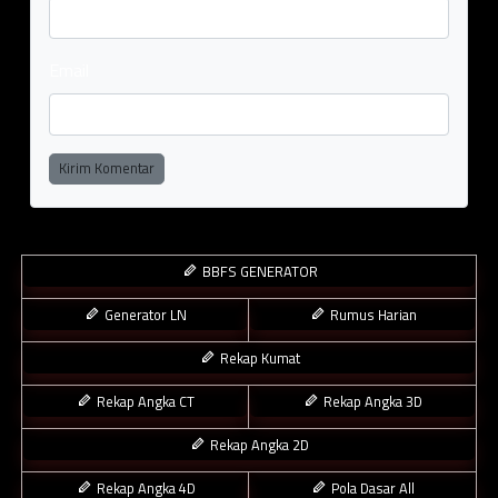
Email
Kirim Komentar
BBFS GENERATOR
Generator LN
Rumus Harian
Rekap Kumat
Rekap Angka CT
Rekap Angka 3D
Rekap Angka 2D
Rekap Angka 4D
Pola Dasar All