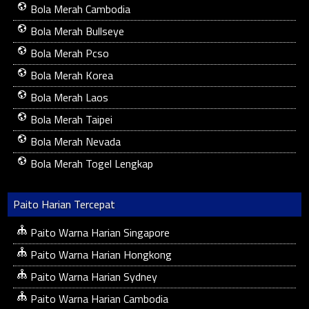
Bola Merah Cambodia
Bola Merah Bullseye
Bola Merah Pcso
Bola Merah Korea
Bola Merah Laos
Bola Merah Taipei
Bola Merah Nevada
Bola Merah Togel Lengkap
Paito Harian Tercepat
Paito Warna Harian Singapore
Paito Warna Harian Hongkong
Paito Warna Harian Sydney
Paito Warna Harian Cambodia