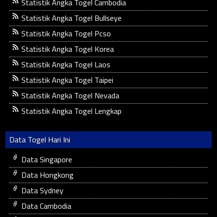
Statistik Angka Togel Cambodia
Statistik Angka Togel Bullseye
Statistik Angka Togel Pcso
Statistik Angka Togel Korea
Statistik Angka Togel Laos
Statistik Angka Togel Taipei
Statistik Angka Togel Nevada
Statistik Angka Togel Lengkap
Data Togel Hari Ini
Data Singapore
Data Hongkong
Data Sydney
Data Cambodia