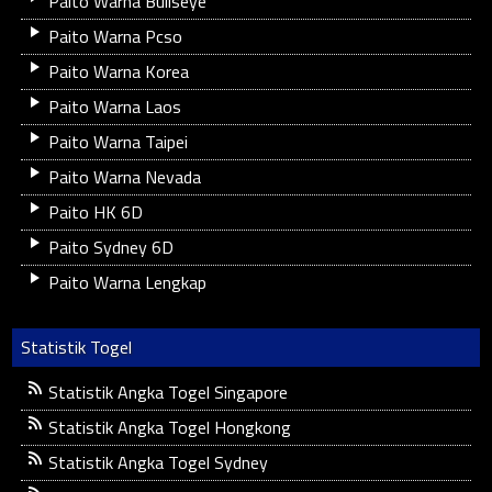
Paito Warna Bullseye
Paito Warna Pcso
Paito Warna Korea
Paito Warna Laos
Paito Warna Taipei
Paito Warna Nevada
Paito HK 6D
Paito Sydney 6D
Paito Warna Lengkap
Statistik Togel
Statistik Angka Togel Singapore
Statistik Angka Togel Hongkong
Statistik Angka Togel Sydney