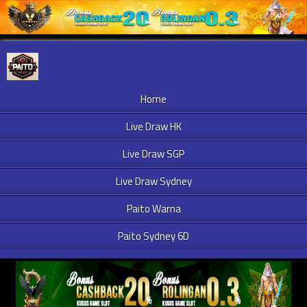
Home
Live Draw HK
Live Draw SGP
Live Draw Sydney
Paito Warna
Paito Sydney 6D