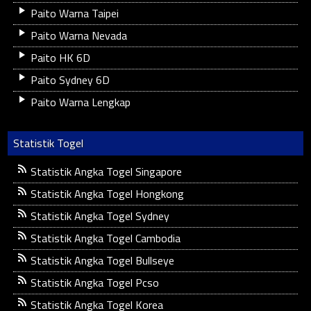
Paito Warna Taipei
Paito Warna Nevada
Paito HK 6D
Paito Sydney 6D
Paito Warna Lengkap
Statistik Togel
Statistik Angka Togel Singapore
Statistik Angka Togel Hongkong
Statistik Angka Togel Sydney
Statistik Angka Togel Cambodia
Statistik Angka Togel Bullseye
Statistik Angka Togel Pcso
Statistik Angka Togel Korea