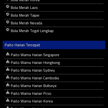
Bola Merah Laos
Bola Merah Taipei
Bola Merah Nevada
Bola Merah Togel Lengkap
Paito Harian Tercepat
Paito Warna Harian Singapore
Paito Warna Harian Hongkong
Paito Warna Harian Sydney
Paito Warna Harian Cambodia
Paito Warna Harian Bullseye
Paito Warna Harian Pcso
Paito Warna Harian Korea