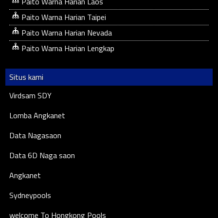
Paito Warna Harian Laos
Paito Warna Harian Taipei
Paito Warna Harian Nevada
Paito Warna Harian Lengkap
Situs kami
Virdsam SDY
Lomba Angkanet
Data Nagasaon
Data 6D Naga saon
Angkanet
Sydneypools
welcome To Hongkong Pools