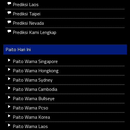
Prediksi Laos
Prediksi Taipei
Prediksi Nevada
Prediksi Kami Lengkap
Paito Hari Ini
Paito Warna Singapore
Paito Warna Hongkong
Paito Warna Sydney
Paito Warna Cambodia
Paito Warna Bullseye
Paito Warna Pcso
Paito Warna Korea
Paito Warna Laos