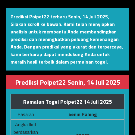
Prediksi Poipet22 terbaru Senin, 14 Juli 2025
,
Silakan scroll ke bawah. Kami telah menyiapkan
analisis untuk membantu Anda membandingkan
prediksi dan meningkatkan peluang kemenangan
Anda. Dengan prediksi yang akurat dan terpercaya,
kami berharap dapat mendukung Anda untuk
meraih hasil terbaik dalam permainan togel.
Prediksi Poipet22 Senin, 14 Juli 2025
Ramalan Togel Poipet22 14 Juli 2025
Pasaran
Senin Pahing
Angka Ikut
berdasarkan