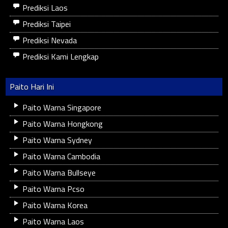
Prediksi Laos
Prediksi Taipei
Prediksi Nevada
Prediksi Kami Lengkap
Paito Hari Ini
Paito Warna Singapore
Paito Warna Hongkong
Paito Warna Sydney
Paito Warna Cambodia
Paito Warna Bullseye
Paito Warna Pcso
Paito Warna Korea
Paito Warna Laos