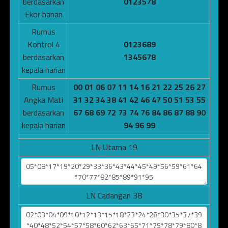
berdasarkan
0123578
Ekor harian
Rumus
Kontrol 4
0123689
berdasarkan
1345678
kepala harian
Rumus
00 01 06 07 11 14 16 21 22 25 26 27
Angka Mati
31 32 34 38 41 42 46 47 50 51 53 55
berdasarkan
67 68 69 72 73 74 76 84 86 87 88 90
kepala harian
94 96 99
LN Utama 19
LN Cadangan 38