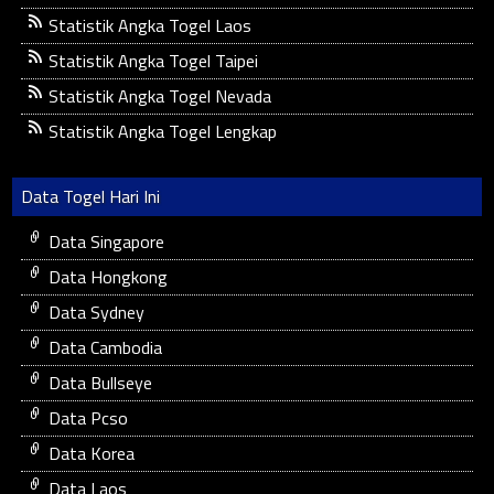
Statistik Angka Togel Laos
Statistik Angka Togel Taipei
Statistik Angka Togel Nevada
Statistik Angka Togel Lengkap
Data Togel Hari Ini
Data Singapore
Data Hongkong
Data Sydney
Data Cambodia
Data Bullseye
Data Pcso
Data Korea
Data Laos