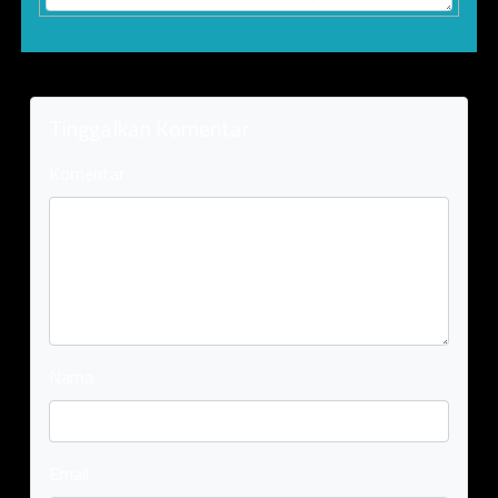
Tinggalkan Komentar
Komentar
Nama
Email