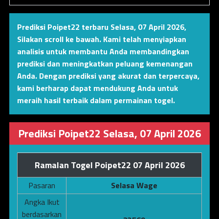
Prediksi Poipet22 terbaru Selasa, 07 April 2026
,
Silakan scroll ke bawah. Kami telah menyiapkan
analisis untuk membantu Anda membandingkan
prediksi dan meningkatkan peluang kemenangan
Anda. Dengan prediksi yang akurat dan terpercaya,
kami berharap dapat mendukung Anda untuk
meraih hasil terbaik dalam permainan togel.
Prediksi Poipet22 Selasa, 07 April 2026
Ramalan Togel Poipet22 07 April 2026
Pasaran
Selasa Wage
Angka Ikut
berdasarkan