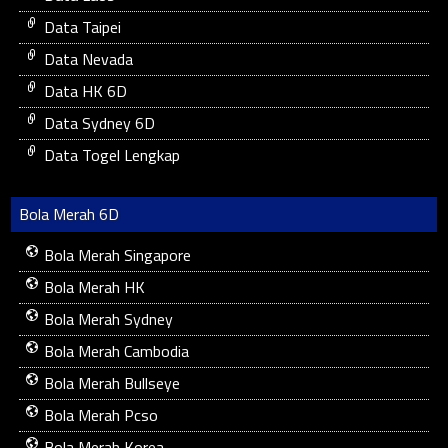
Data Taipei
Data Nevada
Data HK 6D
Data Sydney 6D
Data Togel Lengkap
Bola Merah 6D
Bola Merah Singapore
Bola Merah HK
Bola Merah Sydney
Bola Merah Cambodia
Bola Merah Bullseye
Bola Merah Pcso
Bola Merah Korea