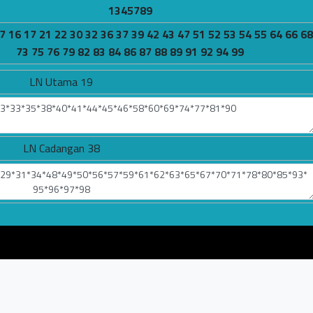
1345789
7 16 17 21 22 30 32 36 37 39 42 43 47 51 52 53 54 55 64 66 6
73 75 76 79 82 83 84 86 87 88 89 91 92 94 99
LN Utama 19
LN Cadangan 38