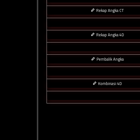
Rekap Angka CT
Rekap Angka 4D
Pembalik Angka
Kombinasi 4D