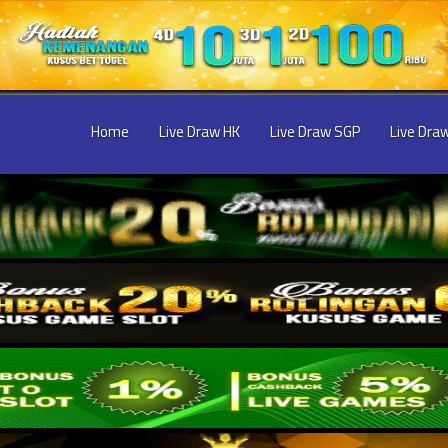
Home
Live Draw HK
Live Draw SGP
Live Dra