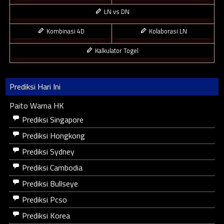
LN vs DN
Kombinasi 4D
Kolaborasi LN
Kalkulator Togel
Prediksi Hari Ini
Paito Warna HK
Prediksi Singapore
Prediksi Hongkong
Prediksi Sydney
Prediksi Cambodia
Prediksi Bullseye
Prediksi Pcso
Prediksi Korea