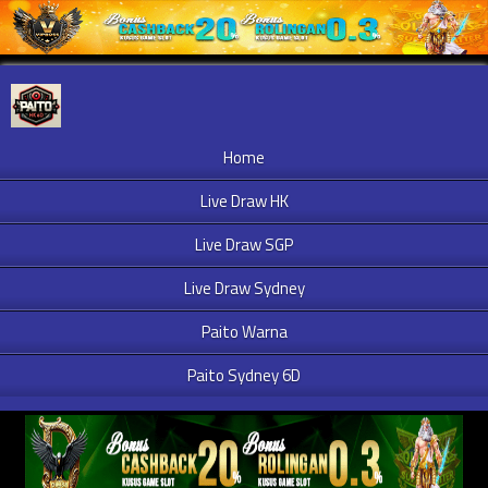
Home
Live Draw HK
Live Draw SGP
Live Draw Sydney
Paito Warna
Paito Sydney 6D