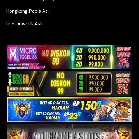
Hongkong Pools Asli
Live Draw Hk Asli