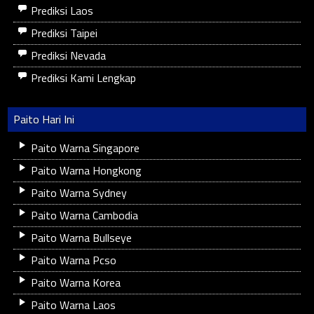
Prediksi Laos
Prediksi Taipei
Prediksi Nevada
Prediksi Kami Lengkap
Paito Hari Ini
Paito Warna Singapore
Paito Warna Hongkong
Paito Warna Sydney
Paito Warna Cambodia
Paito Warna Bullseye
Paito Warna Pcso
Paito Warna Korea
Paito Warna Laos