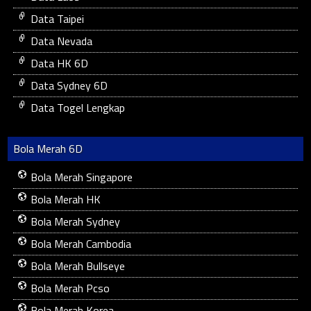
Data Taipei
Data Nevada
Data HK 6D
Data Sydney 6D
Data Togel Lengkap
Bola Merah 6D
Bola Merah Singapore
Bola Merah HK
Bola Merah Sydney
Bola Merah Cambodia
Bola Merah Bullseye
Bola Merah Pcso
Bola Merah Korea